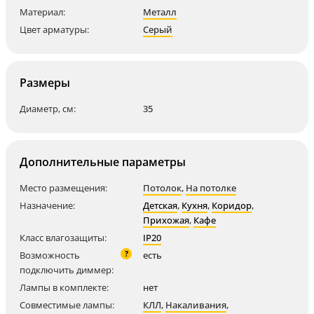
Материал:
Металл
Цвет арматуры:
Серый
Размеры
Диаметр, см:
35
Дополнительные параметры
Место размещения:
Потолок
,
На потолке
Назначение:
Детская
,
Кухня
,
Коридор
,
Прихожая
,
Кафе
Класс влагозащиты:
IP20
?
Возможность
есть
подключить диммер:
Лампы в комплекте:
нет
Совместимые лампы:
КЛЛ
,
Накаливания
,