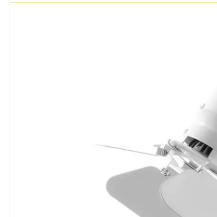
Возврат
Прованс
Про
Отзывы
Современный
Хро
Установка
Хай тек
Чер
Дизайнерам
Бренды
Контакты