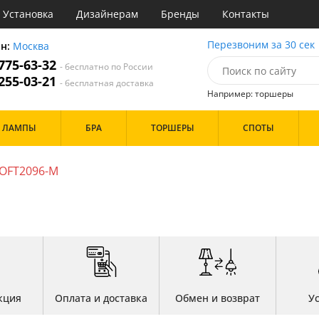
Установка
Дизайнерам
Бренды
Контакты
ы
Перезвоним за 30 сек
он:
Москва
 775-63-32
- бесплатно по России
атегории
 255-03-21
- бесплатная доставка
Например: торшеры
Назначение
Дизайн/Форма
ЛАМПЫ
БРА
ТОРШЕРЫ
СПОТЫ
тиная
Шары
ская
инет
LOFT2096-M
Особенности
е
идор и прихожая
ня
с
Бренд
хожая
льня
Цвет
кция
Оплата и доставка
Обмен и возврат
У
ые
нза