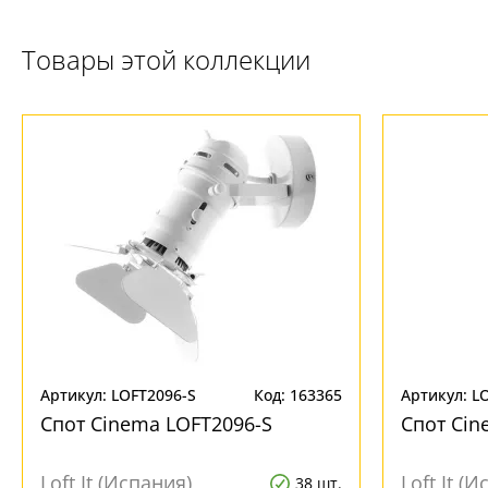
Товары этой коллекции
Ваш регион:
Москва
+7 (800) 775-63-32
- бесплатно по России
+7 (495) 255-03-21
- бесплатная доставка
Артикул: LOFT2096-S
Код: 163365
Артикул: L
Спот Cinema LOFT2096-S
Спот Cin
Loft It (Испания)
Loft It (
38 шт.