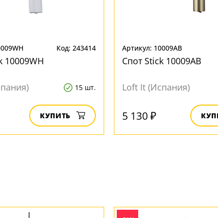
0009WH
Код: 243414
Артикул: 10009AB
ck 10009WH
Спот Stick 10009AB
Испания)
Loft It (Испания)
15 шт.
5 130 ₽
КУПИТЬ
КУП