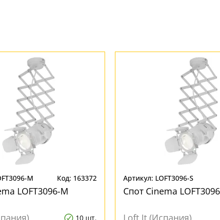
OFT3096-M
Код: 163372
Артикул: LOFT3096-S
ema LOFT3096-M
Спот Cinema LOFT3096
Испания)
Loft It (Испания)
10 шт.