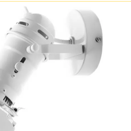
зрачные
м
ные