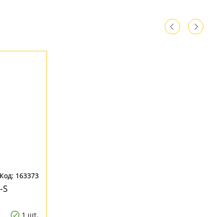
Код: 163373
-S
1 шт.