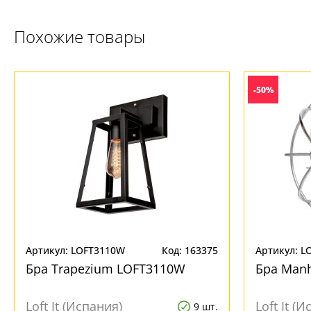
+7 (495) 255-03-21
- бесплатная доставка
Похожие товары
-50%
Артикул: LOFT3110W
Код: 163375
Артикул: L
Бра Trapezium LOFT3110W
Бра Man
Loft It (Испания)
Loft It (
9 шт.