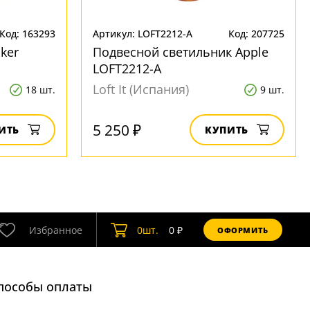
Код: 163293
Артикул: LOFT2212-A
Код: 207725
ker
Подвесной светильник Apple
LOFT2212-A
Loft It (Испания)
18 шт.
9 шт.
5 250 ₽
ИТЬ
КУПИТЬ
Избранное
0
шт.
0
₽
ОФОРМИТЬ
пособы оплаты