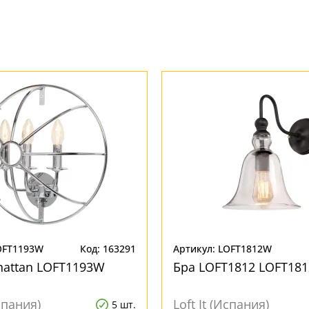
OFT1193W
Код: 163291
Артикул: LOFT1812W
hattan LOFT1193W
Бра LOFT1812 LOFT18
Испания)
Loft It (Испания)
5 шт.