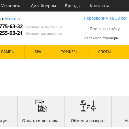
Установка
Дизайнерам
Бренды
Контакты
ы
Перезвоним за 30 сек
он:
Москва
 775-63-32
- бесплатно по России
атегории
 255-03-21
- бесплатная доставка
Например: торшеры
Назначение
Дизайн/Форма
ЛАМПЫ
БРА
ТОРШЕРЫ
СПОТЫ
тиная
Шары
ская
инет
Особенности
е
идор и прихожая
ня
с
Бренд
хожая
льня
Цвет
кция
Оплата и доставка
Обмен и возврат
У
ые
нза