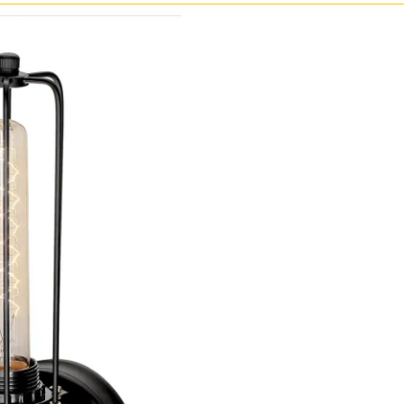
зрачные
м
ные