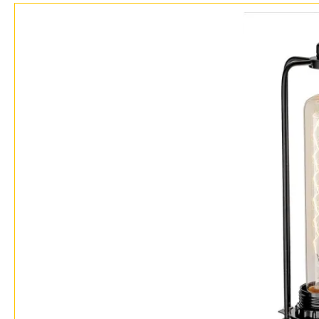
Возврат
Прованс
Про
Отзывы
Современный
Хро
Установка
Хай тек
Чер
Дизайнерам
Бренды
Контакты