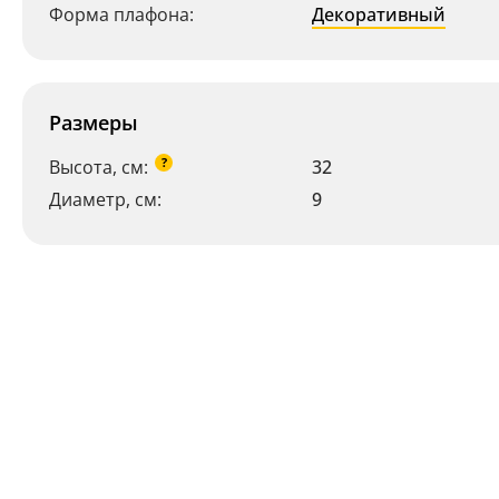
Форма плафона:
Декоративный
Размеры
?
Высота, см:
32
Диаметр, см:
9
Ваш регион:
Москва
+7 (800) 775-63-32
- бесплатно по России