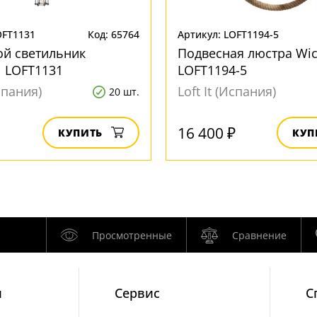
OFT1131
Код: 65764
Артикул: LOFT1194-5
ой светильник
Подвесная люстра Wic
 LOFT1131
LOFT1194-5
Испания)
Loft It (Испания)
20 шт.
16 400 ₽
КУПИТЬ
КУП
Просмотренные
Сравнение
и
Cервис
С