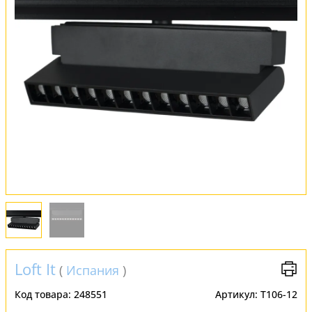
Обмен и возврат
Установка
FAQ
Отзывы
Loft It
(
Испания
)
Код товара:
248551
Артикул:
T106-12