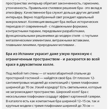
пространства: интерьер обретает законченность, гармонию,
утонченность. Правильное стилевое решение бра - это вклад в
атмосферу. Качественное бра служит дольше других деталей
интерьера. Верно подобранный свет рождает идеальный
микроклимат. Коллекция вмещает бра любых исторических
периодов от современный - с подвижными формами,
контрастными парами, передовыми разработками,
функциональными решениями до модерн стиля - с гнутыми
металлическими элементами, витражными вставками,
плавными линиями, природными мотивами .
Бра из Испании украсит даже узкую прихожую с
ограниченным пространством - и раскроется во всей
красе в двухсветном холле.
Под любой тип стены — от малогабаритной спальни до
просторной гостиной — найдётся своё бра. От плоских 12-
сантиметровых моделей до композиций с тремя плафонами
шириной до 70 см. Узкий коридор? Есть светильники, которые
не загромождают пространство. Широкий холл? Бра с
несколькими плафонами создадут эффект картинной галереи.
В каталоге есть как компактные бра шириной 12–15 см, так и
крупные модели с тремя плафонами шириной до 70 см —