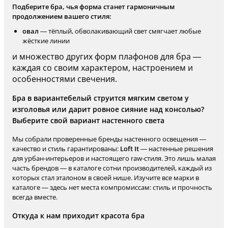
Подберите бра, чья форма станет гармоничным
продолжением вашего стиля:
овал
— тёплый, обволакивающий свет смягчает любые
жёсткие линии
и множество других форм плафонов для бра —
каждая со своим характером, настроением и
особенностями свечения.
Бра в вариантебелый струится мягким светом у
изголовья или дарит ровное сияние над консолью?
Выберите свой вариант настенного света
Мы собрали проверенные бренды настенного освещения —
качество и стиль гарантированы:
Loft It
— настенные решения
для урбан-интерьеров и настоящего raw-стиля. Это лишь малая
часть брендов — в каталоге сотни производителей, каждый из
которых стал эталоном в своей нише. Изучите все марки в
каталоге — здесь нет места компромиссам: стиль и прочность
всегда вместе.
Откуда к нам приходит красота бра