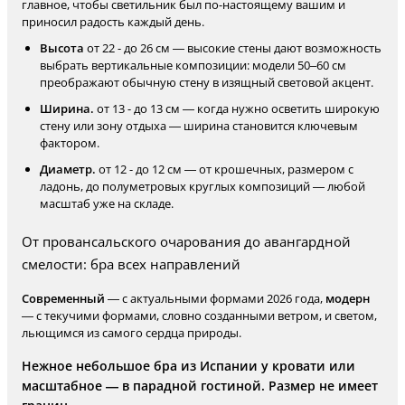
главное, чтобы светильник был по-настоящему вашим и
приносил радость каждый день.
Высота
от 22 - до 26 см — высокие стены дают возможность
выбрать вертикальные композиции: модели 50–60 см
преображают обычную стену в изящный световой акцент.
Ширина.
от 13 - до 13 см — когда нужно осветить широкую
стену или зону отдыха — ширина становится ключевым
фактором.
Диаметр.
от 12 - до 12 см — от крошечных, размером с
ладонь, до полуметровых круглых композиций — любой
масштаб уже на складе.
От провансальского очарования до авангардной
смелости: бра всех направлений
Современный
— с актуальными формами 2026 года,
модерн
— с текучими формами, словно созданными ветром, и светом,
льющимся из самого сердца природы.
Нежное небольшое бра из Испании у кровати или
масштабное — в парадной гостиной. Размер не имеет