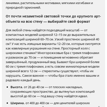
линиями, растительными мотивами, мягкими изгибами и
природной гармонией.
От почти незаметной световой точки до крупного арт-
объекта на всю стену — выбирайте свой формат
Для любой стены найдётся подходящий масштаб — от
компактных моделей шириной 12–15 см до выразительных
композиций шириной 60–70 см. Узкий простенок шириной 40
см? У нас есть изящные варианты 12–20 см, которые смотрятся
как ювелирные украшения на стене. Просторный холл с
широкими стенами? Многорожковые бра с тремя плафонами
и размахом до 70 см — и помещение мгновенно обретает
завершённый, продуманный вид. Бывают бра шириной более
60 см с тремя плафонами, а есть совсем миниатюрные модели
шириной всего 12 см — стереотипы существуют, чтобы их
нарушать. Самое важное — чтобы бра стало именно вашим и
радовало каждый день.
Высота.
от 26 до 40 см — от плоских накладных,
сохраняющих пространство, до вытянутых композиций
высотой до 60 см — под вашу стену найдётся идеал.
Ширина.
от 400 до 400 см — для ценителей широких