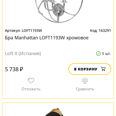
LOFT1193W
163291
Бра Manhattan LOFT1193W хромовое
Loft It (Испания)
5 шт.
5 738 ₽
В КОРЗИНУ