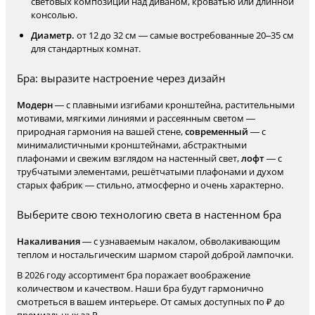
световых композиций над диваном, кроватью или длинной
консолью.
Диаметр.
от 12 до 32 см — самые востребованные 20–35 см
для стандартных комнат.
Бра: выразите настроение через дизайн
Модерн
— с плавными изгибами кронштейна, растительными
мотивами, мягкими линиями и рассеянным светом —
природная гармония на вашей стене,
современный
— с
минималистичными кронштейнами, абстрактными
плафонами и свежим взглядом на настенный свет,
лофт
— с
трубчатыми элементами, решётчатыми плафонами и духом
старых фабрик — стильно, атмосферно и очень характерно.
Выберите свою технологию света в настенном бра
Накаливания
— с узнаваемым накалом, обволакивающим
теплом и ностальгическим шармом старой доброй лампочки.
В 2026 году ассортимент бра поражает воображение
количеством и качеством. Наши бра будут гармонично
смотреться в вашем интерьере. От самых доступных по ₽ до