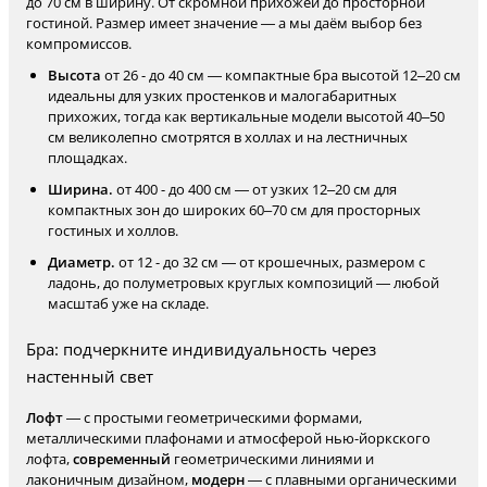
до 70 см в ширину. От скромной прихожей до просторной
гостиной. Размер имеет значение — а мы даём выбор без
компромиссов.
Высота
от 26 - до 40 см — компактные бра высотой 12–20 см
идеальны для узких простенков и малогабаритных
прихожих, тогда как вертикальные модели высотой 40–50
см великолепно смотрятся в холлах и на лестничных
площадках.
Ширина.
от 400 - до 400 см — от узких 12–20 см для
компактных зон до широких 60–70 см для просторных
гостиных и холлов.
Диаметр.
от 12 - до 32 см — от крошечных, размером с
ладонь, до полуметровых круглых композиций — любой
масштаб уже на складе.
Бра: подчеркните индивидуальность через
настенный свет
Лофт
— с простыми геометрическими формами,
металлическими плафонами и атмосферой нью-йоркского
лофта,
современный
геометрическими линиями и
лаконичным дизайном,
модерн
— с плавными органическими