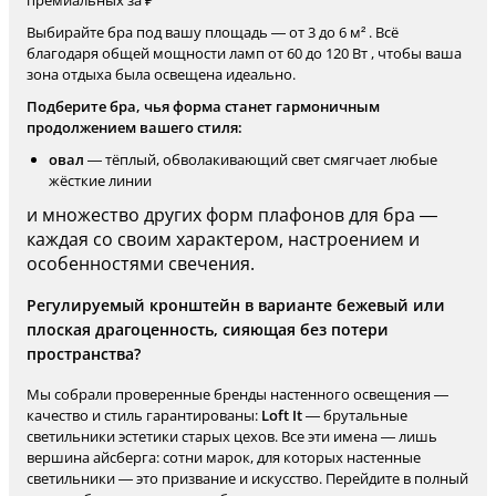
премиальных за ₽
Выбирайте бра под вашу площадь — от 3 до 6 м² . Всё
благодаря общей мощности ламп от 60 до 120 Вт , чтобы ваша
зона отдыха была освещена идеально.
Подберите бра, чья форма станет гармоничным
продолжением вашего стиля:
овал
— тёплый, обволакивающий свет смягчает любые
жёсткие линии
и множество других форм плафонов для бра —
каждая со своим характером, настроением и
особенностями свечения.
Регулируемый кронштейн в варианте бежевый или
плоская драгоценность, сияющая без потери
пространства?
Мы собрали проверенные бренды настенного освещения —
качество и стиль гарантированы:
Loft It
— брутальные
светильники эстетики старых цехов. Все эти имена — лишь
вершина айсберга: сотни марок, для которых настенные
светильники — это призвание и искусство. Перейдите в полный