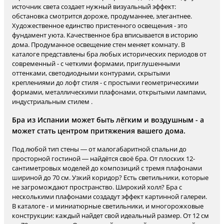
источник света создает нужный визуальный эффект:
обстановка смотрится дороже, продуманнее, элегантнее.
Художественное единство пристенного освещения - это
фундамент уюта. Качественное бра вписывается в историю
дома. Продуманное освещение стен меняет комнату. В
каталоге представлены бра любых исторических периодов от
современный - с четкими формами, приглушенными
оттенками, светодиодными контурами, скрытыми
креплениями до лофт стиля - с простыми геометрическими
формами, металлическими плафонами, открытыми лампами,
индустриальным стилем .
Бра из Испании может быть лёгким и воздушным - а
может стать центром притяжения вашего дома.
Под любой тип стены — от малогабаритной спальни до
просторной гостиной — найдётся своё бра. От плоских 12-
сантиметровых моделей до композиций с тремя плафонами
шириной до 70 см. Узкий коридор? Есть светильники, которые
не загромождают пространство. Широкий холл? Бра с
несколькими плафонами создадут эффект картинной галереи.
В каталоге - и миниатюрные светильники, и многорожковые
конструкции: каждый найдет свой идеальный размер. От 12 см