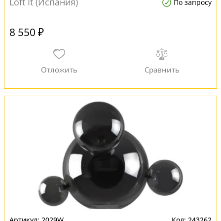
Loft It (Испания)
По запросу
8 550 ₽
2029W
243262