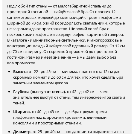
Под любой тип стены — от малогабаритной спальни до
просторной гостиной — найдётся своё бра. От плоских 12-
сантиметровых моделей до композиций с тремя плафонами
шириной до 70 см. Узкий коридор? Есть светильники, которые
не загромождают пространство. Широкий холл? Бра с
несколькими плафонами создадут эффект картинной галереи.
В каталоге - и миниатюрные светильники, и многорожковые
конструкции: каждый найдет свой идеальный размер. От 12 см
до 70 см в ширину. От скромной прихожей до просторной
гостиной. Размер имеет значение — а мы даём выбор без
компромиссов.
Высота
от 22 - до 45 см — минимальная высота 12 см для
скромных комнат и до 60 см для тех, кто хочет сделать бра
заметным элементом декора.
Глубина (выступ от стены).
от 42 - до 42 см — чем
значительнее выступ от стены, тем интереснее игра света и
теней.
Ширина.
от 40 - до 43 см — для бра с двумя-тремя
плафонами над широкими кроватями, длинными
консолями и просторными стенами.
Диаметр.
от 25 - до 40 см — когда хочется выразительного