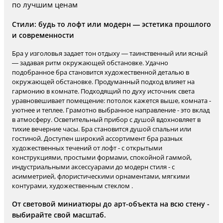
по лучшим ценам
Стили: будь то лофт или модерн — эстетика прошлого
и современности
Бра у изголовья задает тон отдыху — таинственный или ясный
— задавая ритм окружающей обстановке. Удачно
подобранное бра становится художественной деталью в
окружающей обстановке. Продуманный подход влияет на
гармонию в комнате. Подходящий по духу источник света
уравновешивает помещение: потолок кажется выше, комната -
уютнее и теплее. Грамотно выбранное направление - это вклад
в атмосферу. Осветительный прибор с душой вдохновляет в
тихие вечерние часы. Бра становится душой спальни или
гостиной. Доступен широкий ассортимент бра разных
художественных течений от лофт - с открытыми
конструкциями, простыми формами, спокойной гаммой,
индустриальными аксессуарами до модерн стиля - с
асимметрией, флористическими орнаментами, мягкими
контурами, художественным стеклом .
От световой миниатюры до арт-объекта на всю стену -
выбирайте свой масштаб.