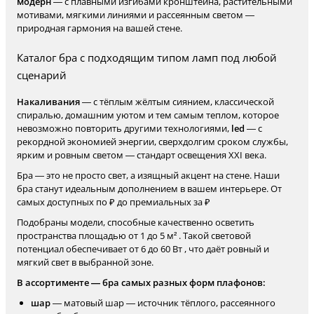
модерн
— с плавными изгибами кронштейна, растительными
мотивами, мягкими линиями и рассеянным светом —
природная гармония на вашей стене.
Каталог бра с подходящим типом ламп под любой
сценарий
Накаливания
— с тёплым жёлтым сиянием, классической
спиралью, домашним уютом и тем самым теплом, которое
невозможно повторить другими технологиями,
led
— с
рекордной экономией энергии, сверхдолгим сроком службы,
ярким и ровным светом — стандарт освещения XXI века.
Бра — это не просто свет, а изящный акцент на стене. Наши
бра станут идеальным дополнением в вашем интерьере. От
самых доступных по ₽ до премиальных за ₽
Подобраны модели, способные качественно осветить
пространства площадью от 1 до 5 м² . Такой световой
потенциал обеспечивает от 6 до 60 Вт , что даёт ровный и
мягкий свет в выбранной зоне.
В ассортименте — бра самых разных форм плафонов:
шар
— матовый шар — источник тёплого, рассеянного