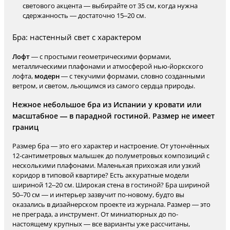
светового акцента — выбирайте от 35 см, когда нужна
сдержанность — достаточно 15–20 см.
Бра: настенный свет с характером
Лофт
— с простыми геометрическими формами,
металлическими плафонами и атмосферой нью-йоркского
лофта,
модерн
— с текучими формами, словно созданными
ветром, и светом, льющимся из самого сердца природы.
Нежное небольшое бра из Испании у кровати или
масштабное — в парадной гостиной. Размер не имеет
границ
Размер бра — это его характер и настроение. От утончённых
12-сантиметровых малышек до полуметровых композиций с
несколькими плафонами. Маленькая прихожая или узкий
коридор в типовой квартире? Есть аккуратные модели
шириной 12–20 см. Широкая стена в гостиной? Бра шириной
50–70 см — и интерьер зазвучит по-новому, будто вы
оказались в дизайнерском проекте из журнала. Размер — это
не преграда, а инструмент. От миниатюрных до по-
настоящему крупных — все варианты уже рассчитаны,