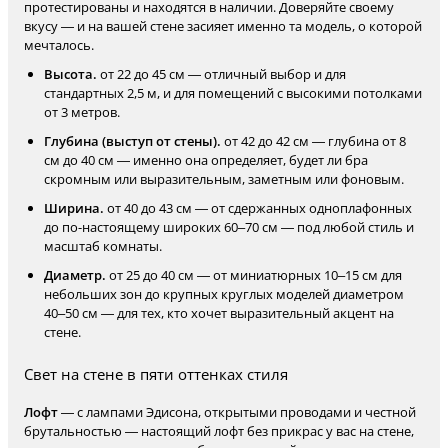
протестированы и находятся в наличии. Доверяйте своему
вкусу — и на вашей стене засияет именно та модель, о которой
мечталось.
Высота.
от 22 до 45 см — отличный выбор и для
стандартных 2,5 м, и для помещений с высокими потолками
от 3 метров.
Глубина (выступ от стены).
от 42 до 42 см — глубина от 8
см до 40 см — именно она определяет, будет ли бра
скромным или выразительным, заметным или фоновым.
Ширина.
от 40 до 43 см — от сдержанных одноплафонных
до по-настоящему широких 60–70 см — под любой стиль и
масштаб комнаты.
Диаметр.
от 25 до 40 см — от миниатюрных 10–15 см для
небольших зон до крупных круглых моделей диаметром
40–50 см — для тех, кто хочет выразительный акцент на
стене.
Свет на стене в пяти оттенках стиля
Лофт
— с лампами Эдисона, открытыми проводами и честной
брутальностью — настоящий лофт без прикрас у вас на стене,