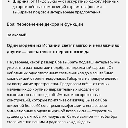
Ширина.
от 11 - до 35 см — от аккуратных одноплафонных
до протяжённых композиций с тремя плафонами —
выбирайте под свои интерьерные предпочтения.
Бра: пересечение декора и функции
Замковый
.
Одни модели из Испании светят мягко и ненавязчиво,
другие — впечатляют с первого взгляда
Не уверены, какой размер бра выбрать под ваш интерьер? Мы
уже сотни раз помогали подобрать идеальный вариант. От
небольших одноплафонных светильников до масштабных
композиций с тремя плафонами. Габариты напрямую влияют
на восприятие пространства. Предлагаем всё — от самых
маленьких до крупных выразительных моделей, от
лаконичных плоских до объёмных многорожковых
конструкций, которые притягивают взгляд. Бывают бра
шириной более 60 см с тремя плафонами, а есть совсем
миниатюрные модели шириной всего 12 см — стереотипы
существуют, чтобы их нарушать. Самое важное — чтобы бра
стало именно вашим и радовало каждый день.