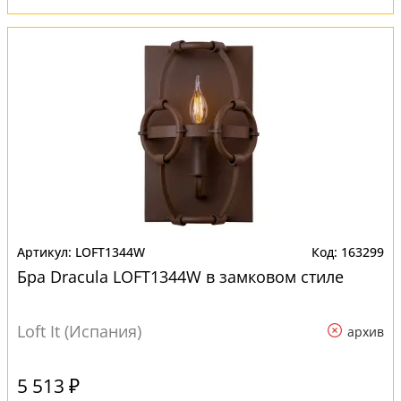
LOFT1344W
163299
Бра Dracula LOFT1344W в замковом стиле
Loft It (Испания)
архив
5 513 ₽