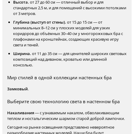
Высота.
от 27 до 60 см — отличный выбор и для
стандартных 2,5 м, и для помещений с высокими потолками
от 3 метров.
Глубина (выступ от стены).
от 15 до 15 см — от
минимальных 8–12 см у плоских моделей для узких
коридоров до объёмных 30–40 см у многорожковых бра с
плафонами на кронштейнах, создающих красивую игру
света и теней.
Ширина.
от 11 до 35 см — для ценителей широких световых
композиций над диваном, кроватью или длинной
консолью.
Мир стилей в одной коллекции настенных бра
Замковый
.
Выберите свою технологию света в настенном бра
Накаливания
— с узнаваемым накалом, обволакивающим
теплом и ностальгическим шармом старой доброй лампочки.
Сегодня на рынке освещения представлено невероятное
разнообразие настенных моделей. Наши бра будут