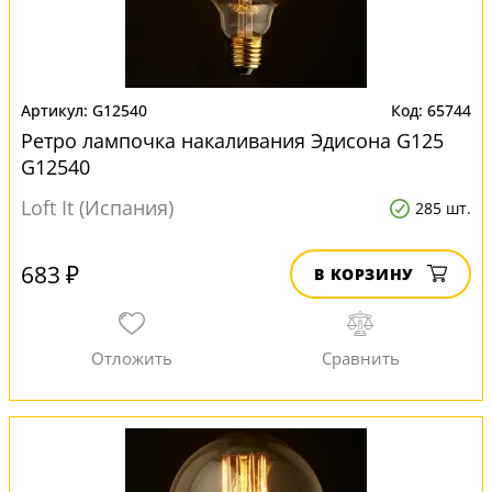
G12540
65744
Ретро лампочка накаливания Эдисона G125
G12540
Loft It (Испания)
285 шт.
683 ₽
В КОРЗИНУ