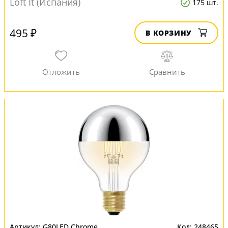
Loft It (Испания)
175 шт.
495 ₽
В КОРЗИНУ
G80LED Chrome
248465