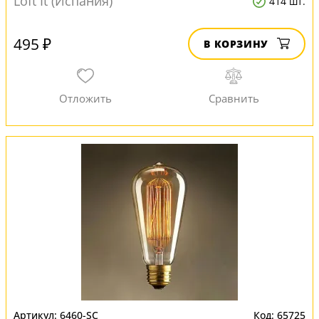
Loft It (Испания)
414 шт.
495 ₽
В КОРЗИНУ
6460-SC
65725