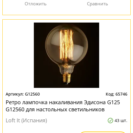
G12560
65746
Ретро лампочка накаливания Эдисона G125
G12560 для настольных светильников
Loft It (Испания)
43 шт.