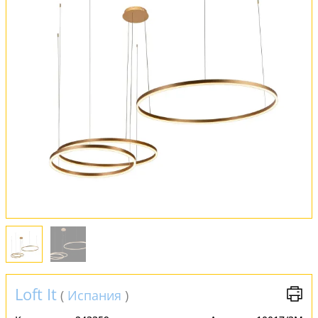
Оплата и доставка
Обмен и возврат
Установка
FAQ
Отзывы
Loft It
(
Испания
)