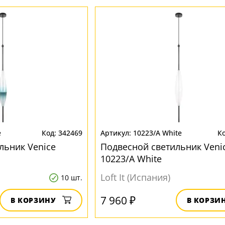
e
342469
10223/A White
льник Venice
Подвесной светильник Veni
10223/A White
Loft It (Испания)
10 шт.
7 960 ₽
В КОРЗИНУ
В КОРЗИ