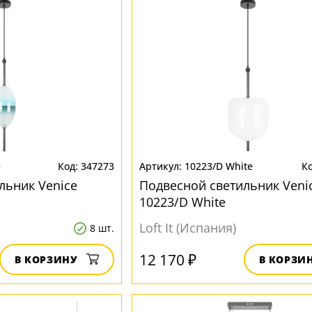
e
347273
10223/D White
льник Venice
Подвесной светильник Veni
10223/D White
Loft It (Испания)
8 шт.
12 170 ₽
В КОРЗИНУ
В КОРЗИ