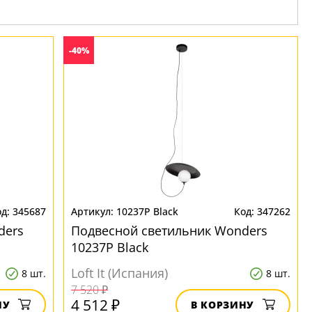
-40%
345687
10237P Black
347262
ders
Подвесной светильник Wonders
10237P Black
Loft It (Испания)
8 шт.
8 шт.
7 520 ₽
4 512 ₽
НУ
В КОРЗИНУ