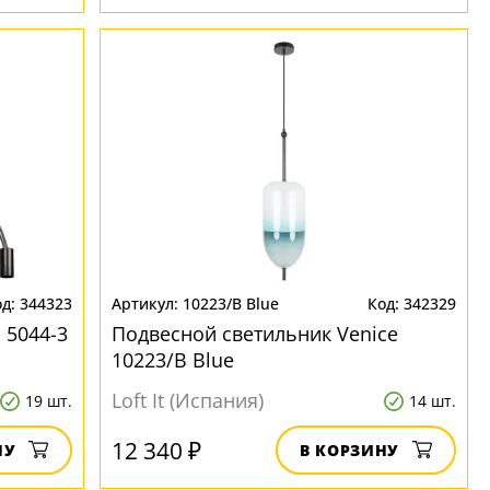
344323
10223/B Blue
342329
 5044-3
Подвесной светильник Venice
10223/B Blue
Loft It (Испания)
19 шт.
14 шт.
12 340 ₽
НУ
В КОРЗИНУ