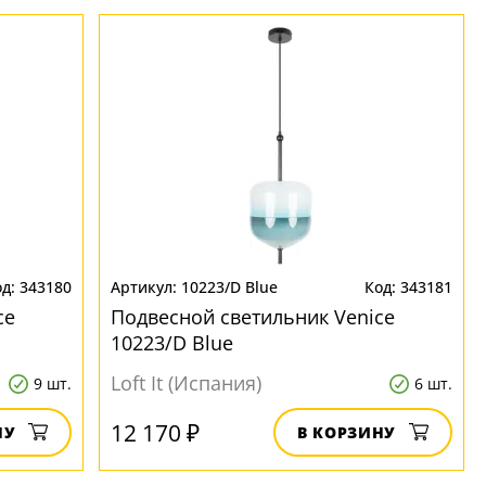
343180
10223/D Blue
343181
ce
Подвесной светильник Venice
10223/D Blue
Loft It (Испания)
9 шт.
6 шт.
12 170 ₽
НУ
В КОРЗИНУ