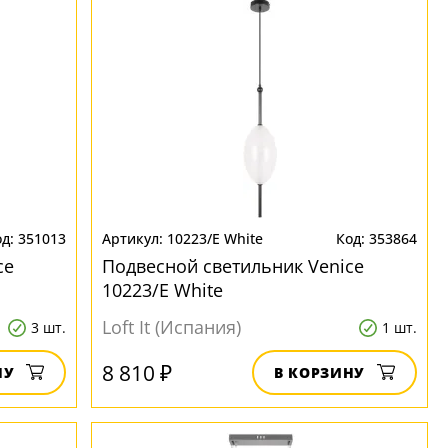
351013
10223/E White
353864
ce
Подвесной светильник Venice
10223/E White
Loft It (Испания)
3 шт.
1 шт.
8 810 ₽
НУ
В КОРЗИНУ