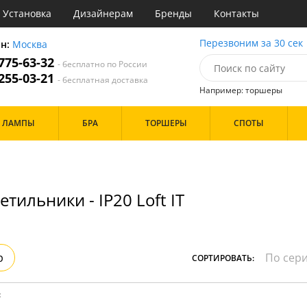
Установка
Дизайнерам
Бренды
Контакты
ы
Перезвоним за 30 сек
он:
Москва
 775-63-32
- бесплатно по России
атегории
 255-03-21
- бесплатная доставка
Например: торшеры
Назначение
Дизайн/Форма
ЛАМПЫ
БРА
ТОРШЕРЫ
СПОТЫ
тиная
Шары
ская
инет
Особенности
е
идор и прихожая
тильники - IP20 Loft IT
ня
с
Бренд
хожая
льня
р
СОРТИРОВАТЬ:
Цвет
ые
:
нза