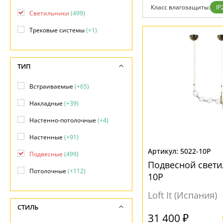
Возврат
Прованс
Про
Класс влагозащиты:
IP
Отзывы
Светильники
(499)
Современный
Хро
Установка
Хай тек
Чер
Трековые системы
(+1)
Дизайнерам
Бренды
Контакты
ТИП
Встраиваемые
(+65)
Накладные
(+39)
Настенно-потолочные
(+4)
Настенные
(+91)
5022-10P
Подвесные
(499)
Подвесной свети
Потолочные
(+112)
10P
Loft It (Испания)
СТИЛЬ
31 400 ₽