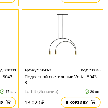
230339
5043-3
230340
 5043-
Подвесной светильник Volta 5043-
3
Loft It (Испания)
17 шт.
20 шт.
13 020 ₽
НУ
В КОРЗИНУ