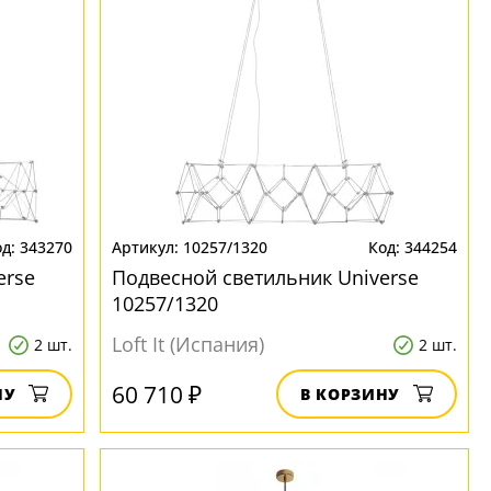
343270
10257/1320
344254
erse
Подвесной светильник Universe
10257/1320
Loft It (Испания)
2 шт.
2 шт.
60 710 ₽
НУ
В КОРЗИНУ