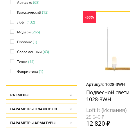
Арт-деко
(68)
Классический
(13)
-50%
Лофт
(132)
Модерн
(265)
Прованс
(1)
Современный
(43)
Техно
(14)
Флористика
(1)
Хай-тек
(3)
1028-3WH
Яркое и цветное
(10)
Подвесной свети
РАЗМЕРЫ
1028-3WH
Высота, см
ПАРАМЕТРЫ ПЛАФОНОВ
Loft It (Испания)
-
25 640 ₽
ФОРМА ПЛАФОНА
12 820 ₽
ПАРАМЕТРЫ АРМАТУРЫ
Длина подвеса, см