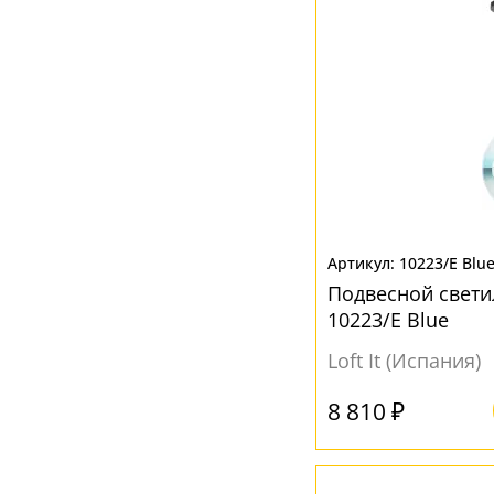
Коричневый
(24)
Красный
(6)
Прозрачный
(89)
Разноцветный
(15)
Розовый
(3)
Серебрянный
(2)
Серый
(42)
10223/E Blu
Синий
(7)
Подвесной свети
Хром
(5)
10223/E Blue
Черный
(57)
Loft It (Испания)
Янтарный
(13)
8 810 ₽