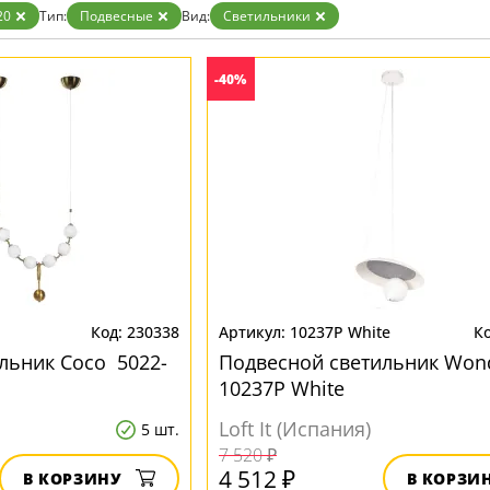
зрачные
20
Тип:
Подвесные
Вид:
Светильники
м
ные
-40%
230338
10237P White
льник Сосо 5022-
Подвесной светильник Won
10237P White
Loft It (Испания)
5 шт.
7 520 ₽
4 512 ₽
В КОРЗИНУ
В КОРЗИ