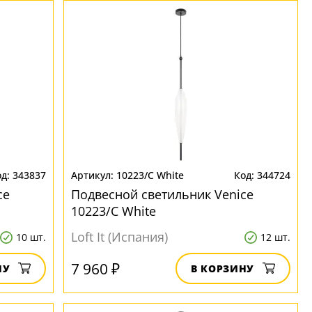
343837
10223/C White
344724
ce
Подвесной светильник Venice
10223/C White
Loft It (Испания)
10 шт.
12 шт.
7 960 ₽
НУ
В КОРЗИНУ