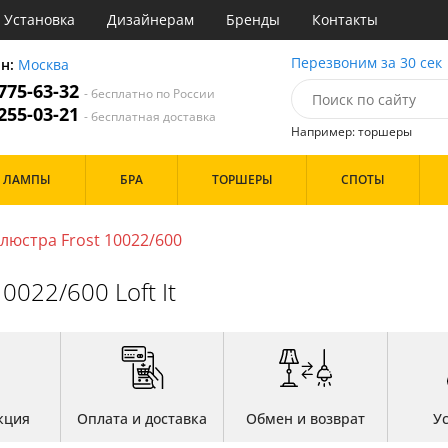
Установка
Дизайнерам
Бренды
Контакты
ы
Перезвоним за 30 сек
он:
Москва
 775-63-32
- бесплатно по России
атегории
 255-03-21
- бесплатная доставка
Например: торшеры
Назначение
Дизайн/Форма
ЛАМПЫ
БРА
ТОРШЕРЫ
СПОТЫ
тиная
Шары
ская
инет
люстра Frost 10022/600
Особенности
е
идор и прихожая
022/600 Loft It
ня
с
Бренд
хожая
льня
Цвет
кция
Оплата и доставка
Обмен и возврат
У
ые
нза