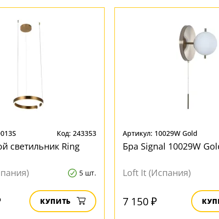
0013S
Код: 243353
Артикул: 10029W Gold
й светильник Ring
Бра Signal 10029W Gol
Испания)
Loft It (Испания)
5 шт.
₽
7 150 ₽
КУПИТЬ
КУП