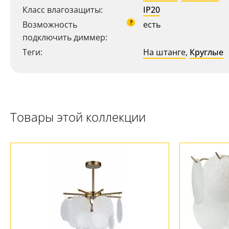
Класс влагозащиты:
IP20
?
Возможность
есть
подключить диммер:
Теги:
На штанге
,
Круглые
Товары этой коллекции
Ваш регион:
Москва
+7 (800) 775-63-32
- бесплатно по России
+7 (495) 255-03-21
- бесплатная доставка