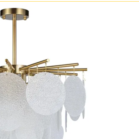
зрачные
м
ные