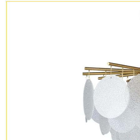
Возврат
Прованс
Про
Отзывы
Современный
Хро
Установка
Хай тек
Чер
Дизайнерам
Бренды
Контакты