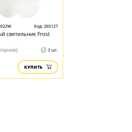
0022W
Код: 265127
й светильник Frost
Испания)
3 шт.
КУПИТЬ