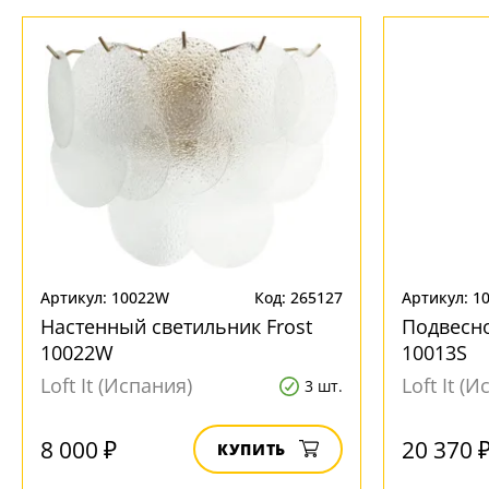
Артикул: 10022W
Код: 265127
Артикул: 1
Настенный светильник Frost
Подвесно
10022W
10013S
Loft It (Испания)
Loft It (
3 шт.
8 000 ₽
20 370 
КУПИТЬ