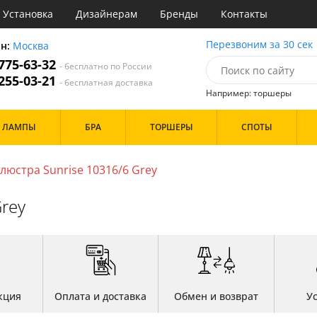
Установка
Дизайнерам
Бренды
Контакты
ы
Перезвоним за 30 сек
он:
Москва
 775-63-32
- бесплатно по России
атегории
 255-03-21
- бесплатная доставка
Например: торшеры
Назначение
Дизайн/Форма
ЛАМПЫ
БРА
ТОРШЕРЫ
СПОТЫ
тиная
Шары
ская
инет
люстра Sunrise 10316/6 Grey
Особенности
е
идор и прихожая
rey
ня
с
Бренд
хожая
льня
Цвет
кция
Оплата и доставка
Обмен и возврат
У
ые
нза