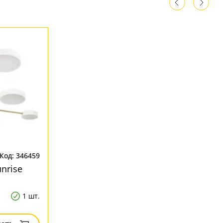
Код: 346459
nrise
1 шт.