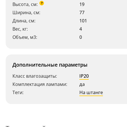
?
Высота, см:
19
Ширина, см:
77
Длина, см:
101
Вес, кг:
4
Объем, м3:
0
Дополнительные параметры
Класс влагозащиты:
IP20
Комплектация лампами:
да
Теги:
На штанге
Ваш регион:
Москва
+7 (800) 775-63-32
- бесплатно по России