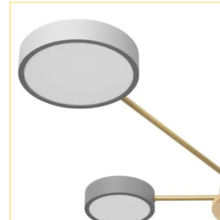
Возврат
Прованс
Про
Отзывы
Современный
Хро
Установка
Хай тек
Чер
Дизайнерам
Бренды
Контакты