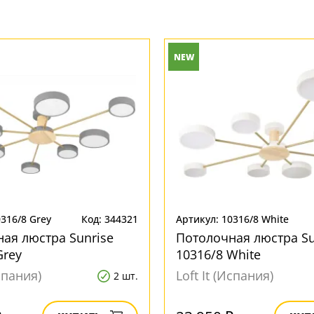
NEW
0316/8 Grey
Код: 344321
Артикул: 10316/8 White
ая люстра Sunrise
Потолочная люстра Su
Grey
10316/8 White
Испания)
Loft It (Испания)
2 шт.