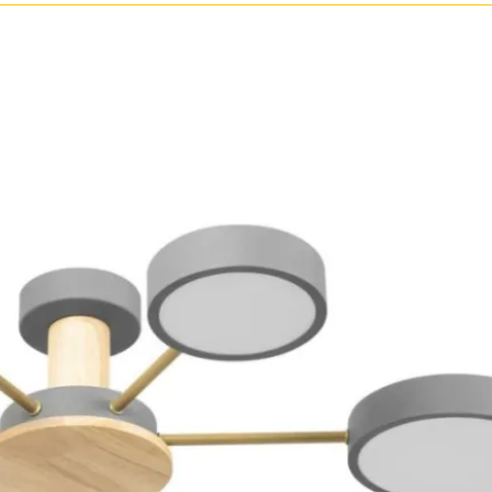
зрачные
м
ные