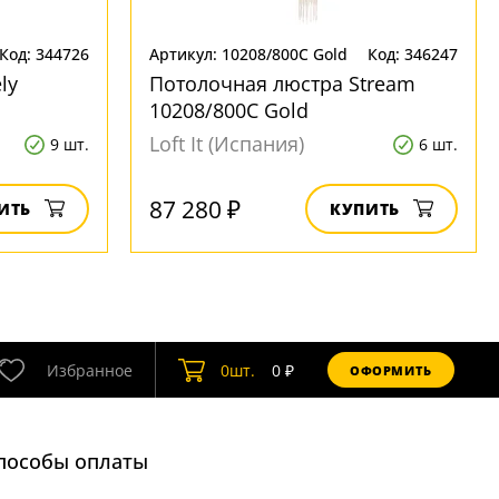
Код: 344726
Артикул: 10208/800C Gold
Код: 346247
ly
Потолочная люстра Stream
10208/800C Gold
Loft It (Испания)
9 шт.
6 шт.
87 280 ₽
ИТЬ
КУПИТЬ
Избранное
0
шт.
0
₽
ОФОРМИТЬ
пособы оплаты