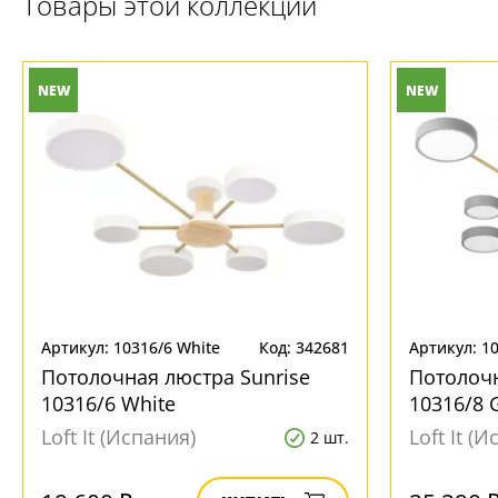
Товары этой коллекции
+7 (495) 255-03-21
- бесплатная доставка
NEW
NEW
Артикул: 10316/6 White
Код: 342681
Артикул: 1
Потолочная люстра Sunrise
Потолочн
10316/6 White
10316/8 
Loft It (Испания)
Loft It (
2 шт.