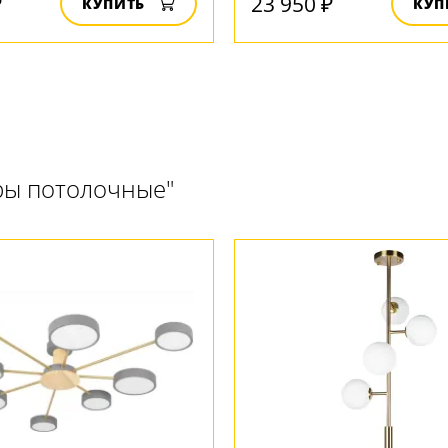
₽
23 950 ₽
КУПИТЬ
КУП
ры потолочные"