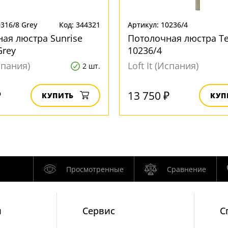
0316/8 Grey
Код: 344321
Артикул: 10236/4
ая люстра Sunrise
Потолочная люстра Te
Grey
10236/4
Испания)
Loft It (Испания)
2 шт.
₽
13 750 ₽
КУПИТЬ
КУП
Просмотренные
Сравнение
и
Cервис
С