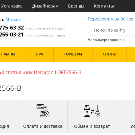
Установка
Дизайнерам
Бренды
Контакты
ы
Перезвоним за 30 сек
он:
Москва
 775-63-32
- бесплатно по России
атегории
 255-03-21
- бесплатная доставка
Например: торшеры
Назначение
Дизайн/Форма
ЛАМПЫ
БРА
ТОРШЕРЫ
СПОТЫ
тиная
Шары
ская
инет
й светильник Heragon LOFT2566-B
Особенности
е
идор и прихожая
2566-B
ня
с
Бренд
хожая
льня
Цвет
кция
Оплата и доставка
Обмен и возврат
У
ые
нза