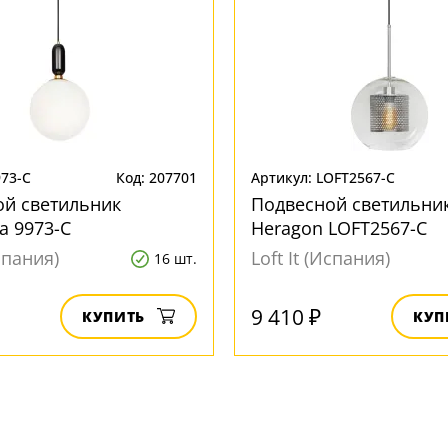
973-C
Код: 207701
Артикул: LOFT2567-C
ой светильник
Подвесной светильни
a 9973-C
Heragon LOFT2567-C
Испания)
Loft It (Испания)
16 шт.
9 410 ₽
КУПИТЬ
КУП