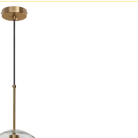
зрачные
м
ные