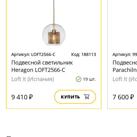
Артикул: LOFT2566-C
Код: 188113
Артикул: 9
Подвесной светильник
Подвесн
Heragon LOFT2566-C
Parachiln
Loft It (Испания)
Loft It (
19 шт.
9 410 ₽
7 600 ₽
КУПИТЬ