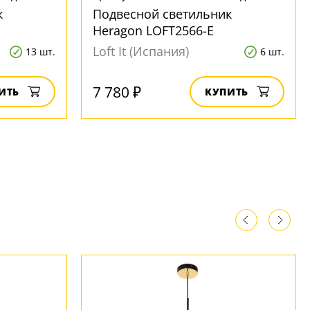
к
Подвесной светильник
Heragon LOFT2566-E
Loft It (Испания)
13 шт.
6 шт.
7 780 ₽
ИТЬ
КУПИТЬ