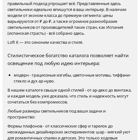
правильный подход упрощает всё. Представленные здесь
светильники идеально впишутся в ваш интерьер. В наличии
модели от эконом-класса до премиум-сегмента: цены
варьируются от ₽ до ₽, а также огромное разнообразие
светильников от производителей таких стран, как Испания
(испанская страсть) - всё собрано здесь.
Loft it — это синоним качества и стиля.
Стилистическое богатство каталога позволяет найти
освещение под любую идею интерьера:
модерн - грациозные изгибы, цветочные мотивы, тиффани-
стекло и дух ар-нуво.
В нашем каталоге свыше одной стилей - от ар-деко до винтажа,
и каждая модель уже доказала, что стиль и надежность могут
сочетаться без компромиссов.
Любые размеры светильников под ваши задачи и
пространство:
Формы плафонов - от классических сфер и тарелок до
неожиданных дизайнерских экспериментов: шар - мягкий уют
для романтичных спален и детских. Это только ходовые