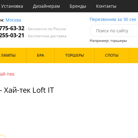
Установка
Дизайнерам
Бренды
Контакты
ы
Перезвоним за 30 сек
он:
Москва
 775-63-32
- бесплатно по России
атегории
 255-03-21
- бесплатная доставка
Например: торшеры
Назначение
Дизайн/Форма
ЛАМПЫ
БРА
ТОРШЕРЫ
СПОТЫ
тиная
Шары
ская
инет
ай-тек
Особенности
е
идор и прихожая
Хай-тек Loft IT
ня
с
Бренд
хожая
льня
Цвет
ые
нза