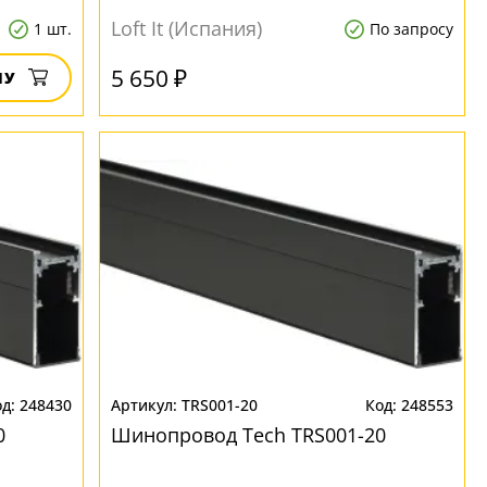
Loft It (Испания)
1 шт.
По запросу
5 650 ₽
НУ
248430
TRS001-20
248553
0
Шинопровод Tech TRS001-20