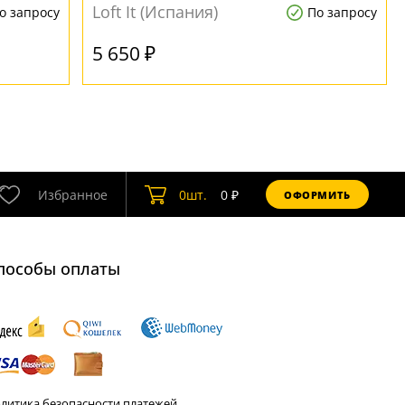
Loft It (Испания)
о запросу
По запросу
5 650 ₽
Избранное
0
шт.
0
₽
ОФОРМИТЬ
пособы оплаты
литика безопасности платежей