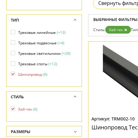
Возврат
Свернуть фильт
Прованс
Про
Отзывы
Современный
Хро
Установка
Хай тек
Чер
Дизайнерам
ВЫБРАННЫЕ ФИЛЬТРЫ
ТИП
Бренды
Стиль:
Хай-тек
Тип
Контакты
Трековые линейные
(+13)
Трековые подвесные
(+4)
Трековые светильники
(+29)
Трековые споты
(+12)
Шинопровод
(6)
СТИЛЬ
Хай-тек
(6)
TRM002-10
Шинопровод Tec
РАЗМЕРЫ