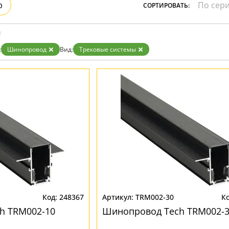
р
СОРТИРОВАТЬ:
зрачные
м
ные
:
:
Шинопровод
Вид:
Трековые системы
248367
TRM002-30
h TRM002-10
Шинопровод Tech TRM002-