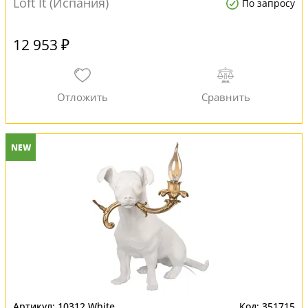
Loft It (Испания)
По запросу
12 953 ₽
NEW
10312 White
351715