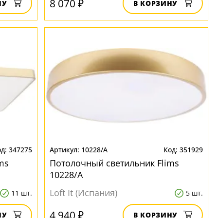
8 070 ₽
НУ
В КОРЗИНУ
347275
10228/A
351929
ms
Потолочный светильник Flims
10228/A
Loft It (Испания)
11 шт.
5 шт.
4 940 ₽
НУ
В КОРЗИНУ