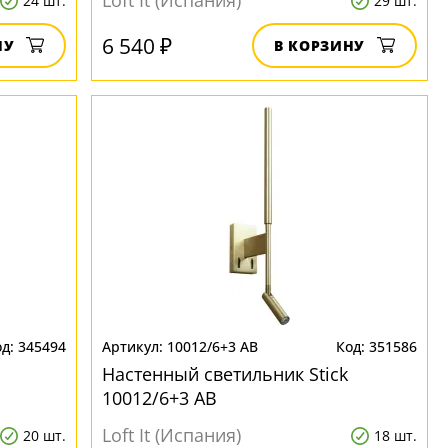
Loft It (Испания)
24 шт.
29 шт.
6 540 ₽
НУ
В КОРЗИНУ
345494
10012/6+3 AB
351586
Настенный светильник Stick
10012/6+3 AB
Loft It (Испания)
20 шт.
18 шт.