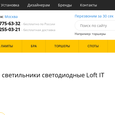
Установка
Дизайнерам
Бренды
Контакты
ы
Перезвоним за 30 сек
он:
Москва
 775-63-32
- бесплатно по России
атегории
 255-03-21
- бесплатная доставка
Например: торшеры
Назначение
Дизайн/Форма
ЛАМПЫ
БРА
ТОРШЕРЫ
СПОТЫ
тиная
Шары
ская
инет
Особенности
е
идор и прихожая
светильники светодиодные Loft IT
ня
с
Бренд
хожая
льня
Цвет
ые
нза