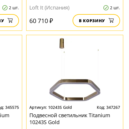
Loft It (Испания)
2 шт.
2 шт.
60 710 ₽
НУ
В КОРЗИНУ
345575
10243S Gold
347267
nium
Подвесной светильник Titanium
10243S Gold