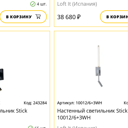
Loft It (Испания)
4 шт.
38 680 ₽
В КОРЗИНУ
В КОРЗИ
K
243284
10012/6+3WH
льник Stick
Настенный светильник Stick
10012/6+3WH