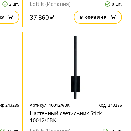
Loft It (Испания)
2 шт.
8 шт.
37 860 ₽
НУ
В КОРЗИНУ
243285
10012/6BK
243286
Настенный светильник Stick
10012/6BK