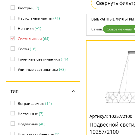
Возврат
Свернуть фильт
Прованс
Про
Отзывы
Люстры
(+7)
Современный
Хро
Установка
Хай тек
Чер
Настольные лампы
(+1)
Дизайнерам
ВЫБРАННЫЕ ФИЛЬТРЫ
Бренды
Ночники
(+1)
Стиль:
Современный
Контакты
Светильники
(64)
Споты
(+6)
Точечные светильники
(+14)
Уличные светильники
(+3)
ТИП
Встраиваемые
(14)
Настенные
(7)
10257/2100
Подвесной свети
Подвесные
(40)
10257/2100
Подсветка объектов
(1)