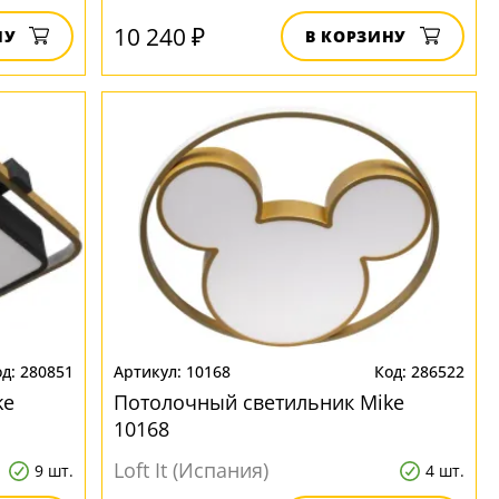
10 240 ₽
НУ
В КОРЗИНУ
280851
10168
286522
ke
Потолочный светильник Mike
10168
Loft It (Испания)
9 шт.
4 шт.