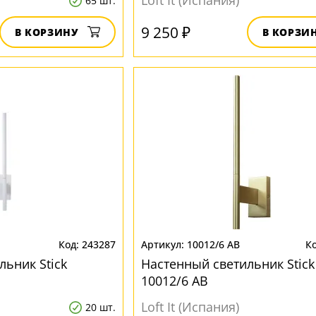
Loft It (Испания)
65 шт.
9 250 ₽
В КОРЗИНУ
В КОРЗИ
243287
10012/6 AB
льник Stick
Настенный светильник Stick
10012/6 AB
Loft It (Испания)
20 шт.