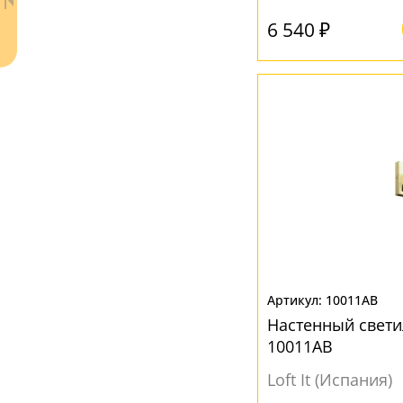
6 540 ₽
Белый
(38)
Золото
(7)
Прозрачный
(13)
Черный
(17)
Ваш регион:
Москва
+7 (800) 775-63-32
- бесплатно по России
+7 (495) 255-03-21
- бесплатная доставка
10011AB
Настенный свети
10011AB
Loft It (Испания)