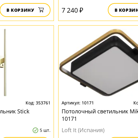
7 240 ₽
В КОРЗИНУ
В КОРЗИ
353761
10171
льник Stick
Потолочный светильник Mi
10171
Loft It (Испания)
5 шт.