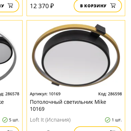
12 370 ₽
НУ
В КОРЗИНУ
286578
10169
286598
ke
Потолочный светильник Mike
10169
Loft It (Испания)
5 шт.
1 шт.