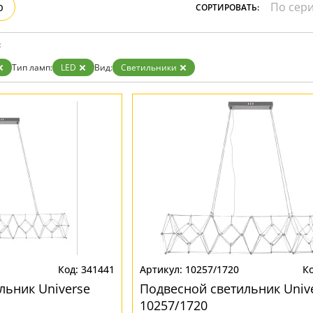
р
СОРТИРОВАТЬ:
зрачные
м
ные
:
Тип ламп:
LED
Вид:
Светильники
341441
10257/1720
льник Universe
Подвесной светильник Univ
10257/1720