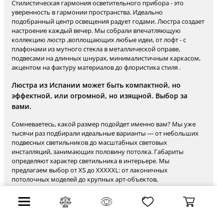
Стилистическая гармония осветительного прибора - это
уверенность в гармонии пространства. Идеально
подобранный центр освещения радует годами. Люстра создает
настроение каждый вечер. Мы собрали впечатляющую
коллекцию люстр ,воплощающих любые идеи, от лофт - с
плафонами из мутного стекла в металлической оправе,
подвесами на длинных шнурах, минималистичным каркасом,
акцентом на фактуру материалов до флористика стиля .
Люстра из Испании может быть компактной, но
эффектной, или огромной, но изящной. Выбор за
вами.
Сомневаетесь, какой размер подойдет именно вам? Мы уже
тысячи раз подбирали идеальные варианты — от небольших
подвесных светильников до масштабных световых
инсталляций, занимающих половину потолка. Габариты
определяют характер светильника в интерьере. Мы
предлагаем выбор от XS до XXXXXL: от лаконичных
потолочных моделей до крупных арт-объектов,
приковывающих внимание. Размер — это не ограничение, а
возможность. От небольших до огромных — всё уже
просчитано, проверено и ждёт вас на складе. Выбирайте
сердцем — и пусть над вами будет именно та люстра, о