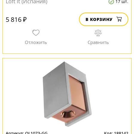
Loft It (Испания)
17 шт.
5 816 ₽
В КОРЗИНУ
OL1073-GG
188142