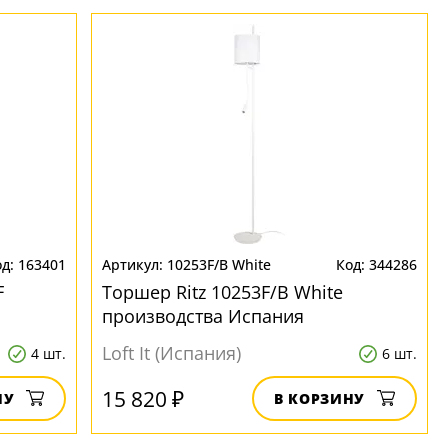
163401
10253F/B White
344286
F
Торшер Ritz 10253F/B White
производства Испания
Loft It (Испания)
4 шт.
6 шт.
15 820 ₽
НУ
В КОРЗИНУ