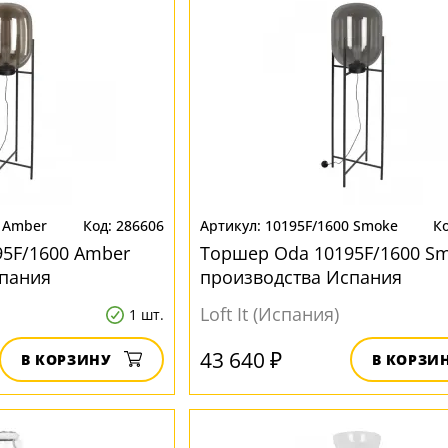
0 Amber
286606
10195F/1600 Smoke
5F/1600 Amber
Торшер Oda 10195F/1600 S
спания
производства Испания
Loft It (Испания)
1 шт.
43 640 ₽
В КОРЗИНУ
В КОРЗИ