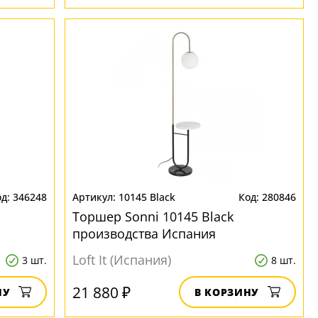
346248
10145 Black
280846
Торшер Sonni 10145 Black
производства Испания
Loft It (Испания)
3 шт.
8 шт.
21 880 ₽
НУ
В КОРЗИНУ