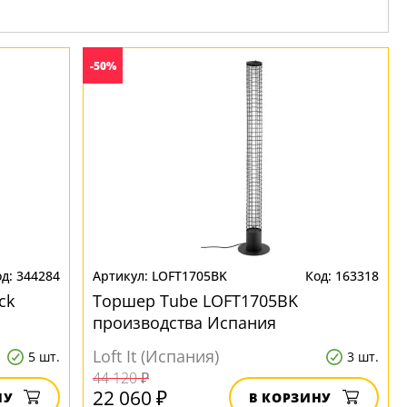
-50%
344284
LOFT1705BK
163318
ck
Торшер Tube LOFT1705BK
производства Испания
Loft It (Испания)
5 шт.
3 шт.
44 120 ₽
22 060 ₽
НУ
В КОРЗИНУ