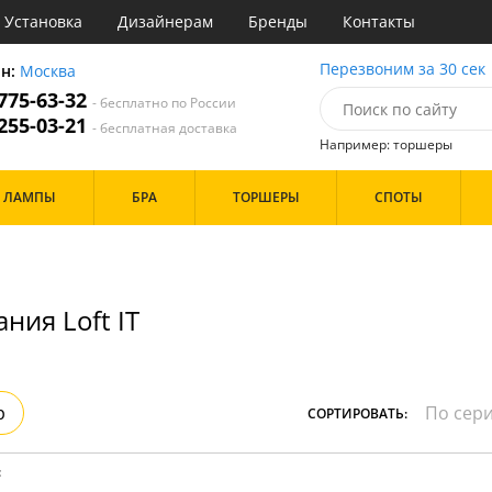
Установка
Дизайнерам
Бренды
Контакты
ы
Перезвоним за 30 сек
он:
Москва
 775-63-32
- бесплатно по России
атегории
 255-03-21
- бесплатная доставка
Например: торшеры
Назначение
Дизайн/Форма
ЛАМПЫ
БРА
ТОРШЕРЫ
СПОТЫ
тиная
Шары
ская
инет
Особенности
е
идор и прихожая
ния Loft IT
ня
с
Бренд
хожая
льня
р
СОРТИРОВАТЬ:
Цвет
ые
:
нза