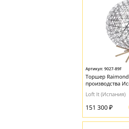
Черный
(12)
Янтарный
(2)
9027-89F
Торшер Raimond 
производства И
Loft It (Испания)
151 300 ₽