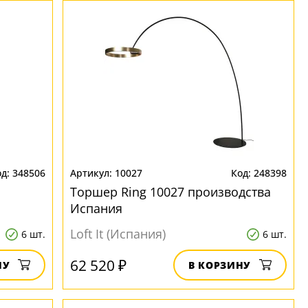
348506
10027
248398
Торшер Ring 10027 производства
Испания
Loft It (Испания)
6 шт.
6 шт.
62 520 ₽
НУ
В КОРЗИНУ