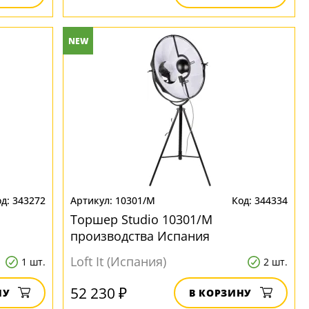
NEW
343272
10301/M
344334
Торшер Studio 10301/M
производства Испания
Loft It (Испания)
1 шт.
2 шт.
52 230 ₽
НУ
В КОРЗИНУ