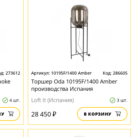
273612
10195F/1400 Amber
286605
moke
Торшер Oda 10195F/1400 Amber
производства Испания
Loft It (Испания)
4 шт.
3 шт.
28 450 ₽
НУ
В КОРЗИНУ