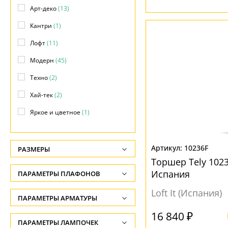
Арт-деко
(13)
Кантри
(1)
Лофт
(11)
Модерн
(45)
Техно
(2)
Хай-тек
(2)
Яркое и цветное
(1)
10236F
РАЗМЕРЫ
Торшер Tely 102
Высота, см
Испания
ПАРАМЕТРЫ ПЛАФОНОВ
-
Loft It (Испания)
ФОРМА ПЛАФОНА
ПАРАМЕТРЫ АРМАТУРЫ
Ширина, см
-
16 840 ₽
Без плафона
(4)
ЦВЕТ АРМАТУРЫ
ПАРАМЕТРЫ ЛАМПОЧЕК