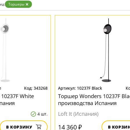
зрачные
ид:
Торшеры
м
ные
e
343268
10237F Black
10237F White
Торшер Wonders 10237F Bla
спания
производства Испания
Loft It (Испания)
4 шт.
14 360 ₽
В КОРЗИНУ
В КОРЗИ