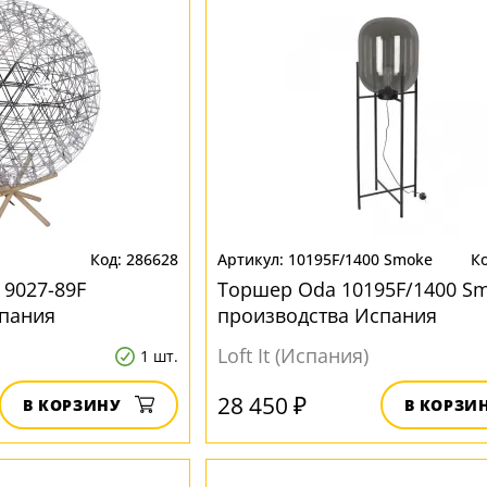
286628
10195F/1400 Smoke
9027-89F
Торшер Oda 10195F/1400 S
спания
производства Испания
Loft It (Испания)
1 шт.
28 450 ₽
В КОРЗИНУ
В КОРЗИ