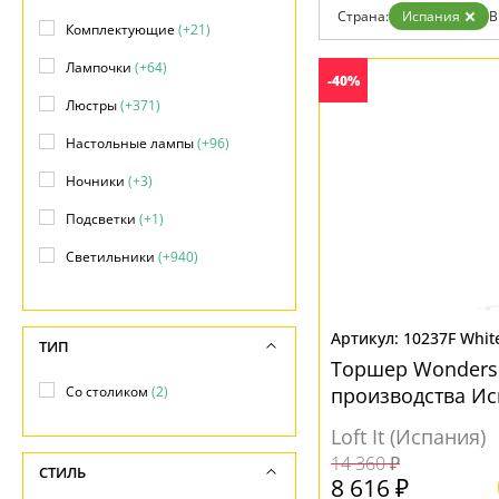
Возврат
Прованс
Про
Страна:
Испания
В
Отзывы
Комплектующие
(+21)
Современный
Хро
Установка
Хай тек
Чер
Лампочки
(+64)
Дизайнерам
-40%
Бренды
Люстры
(+371)
Контакты
Настольные лампы
(+96)
Ночники
(+3)
Подсветки
(+1)
Светильники
(+940)
Споты
(+63)
Торшеры
(72)
10237F Whit
ТИП
Торшер Wonders 
Точечные светильники
(+119)
Со столиком
(2)
производства И
Трековые системы
(+35)
Loft It (Испания)
Уличные светильники
(+32)
14 360 ₽
СТИЛЬ
8 616 ₽