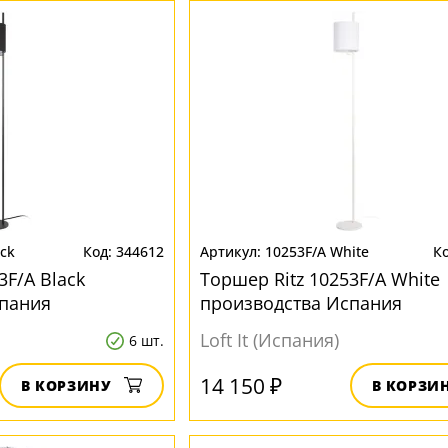
ack
344612
10253F/A White
3F/A Black
Торшер Ritz 10253F/A White
спания
производства Испания
Loft It (Испания)
6 шт.
14 150 ₽
В КОРЗИНУ
В КОРЗИ