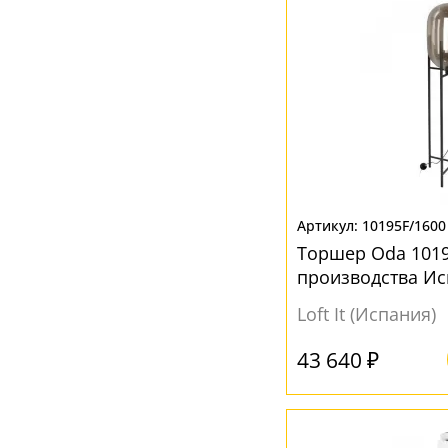
10195F/160
Торшер Oda 1019
производства И
Loft It (Испания)
43 640 ₽