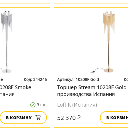
ke
344246
10208F Gold
0208F Smoke
Торшер Stream 10208F Gold
спания
производства Испания
Loft It (Испания)
3 шт.
52 370 ₽
В КОРЗИНУ
В КОРЗИ