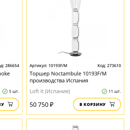
286654
10193F/M
273610
moke
Торшер Noctambule 10193F/M
производства Испания
Loft It (Испания)
5 шт.
11 шт.
50 750 ₽
НУ
В КОРЗИНУ