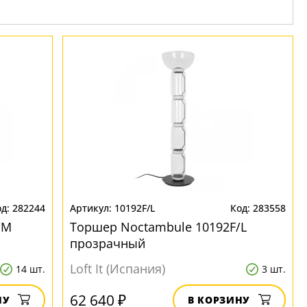
282244
10192F/L
283558
/M
Торшер Noctambule 10192F/L
прозрачный
Loft It (Испания)
14 шт.
3 шт.
62 640 ₽
НУ
В КОРЗИНУ