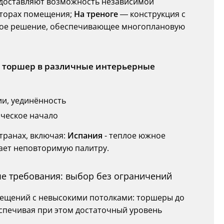
оставляют возможность независимой
кторах помещения;
На треноге
— конструкция с
ное решение, обеспечивающее многоплановую
ь торшер в различные интерьерные
ии, уединённость
рческое начало
транах, включая:
Испания
- теплое южное
дает неповторимую палитру.
е требования: выбор без ограничений
омещений с невысокими потолками: торшеры до
еспечивая при этом достаточный уровень