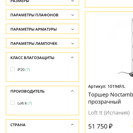
РАЗМЕРЫ
Высота, см
ПАРАМЕТРЫ ПЛАФОНОВ
-
ФОРМА ПЛАФОНА
ПАРАМЕТРЫ АРМАТУРЫ
Диаметр, см
-
Цилиндр
(6)
ЦВЕТ АРМАТУРЫ
ПАРАМЕТРЫ ЛАМПОЧЕК
Количество ламп
Коричневый
(1)
ПОВЕРХНОСТЬ
КЛАСС ВЛАГОЗАЩИТЫ
-
Прозрачный
(1)
Матовый
(1)
IP20
(7)
Общая мощность ламп
Черный
(6)
Прозрачный
(6)
-
10194F/L
МАТЕРИАЛ
ПРОИЗВОДИТЕЛЬ
Напряжение
Торшер Noctambu
НАПРАВЛЕНИЕ
-
прозрачный
Металл
(7)
Loft It
(7)
Вверх
(7)
Loft It (Испания)
Вниз
(6)
ПОВЕРХНОСТЬ
51 750 ₽
СТРАНА
Матовый
(7)
МАТЕРИАЛ