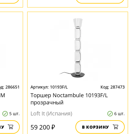
286651
10193F/L
287473
/M
Торшер Noctambule 10193F/L
прозрачный
Loft It (Испания)
5 шт.
6 шт.
59 200 ₽
НУ
В КОРЗИНУ