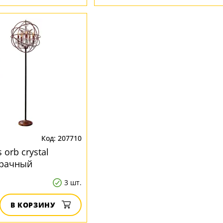
207710
 orb crystal
зрачный
3 шт.
В КОРЗИНУ