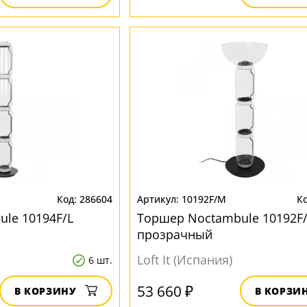
286604
10192F/M
le 10194F/L
Торшер Noctambule 10192F
прозрачный
Loft It (Испания)
6 шт.
53 660 ₽
В КОРЗИНУ
В КОРЗИ