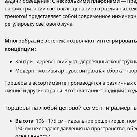
задачи освещения:
С несколькими плафонами
— пред
параметризации световых сценариев в различных се
треногой представляет собой современное инженер
регулировку светового луча.
Многообразие эстетик позволяют интегрироват
концепции:
Кантри - деревенский уют, деревянные конструкц
Модерн - мотивы ар-нуво, витражная сборка, тво
Торшеры в ассортименте производятся в различных с
сияние и другие страны. Это сочетание традиций соз
Торшеры на любой ценовой сегмент и размерны
Высота.
106 - 175 см - идеальное решение для п
150 см не создают давления на пространство, об
освещенности.,