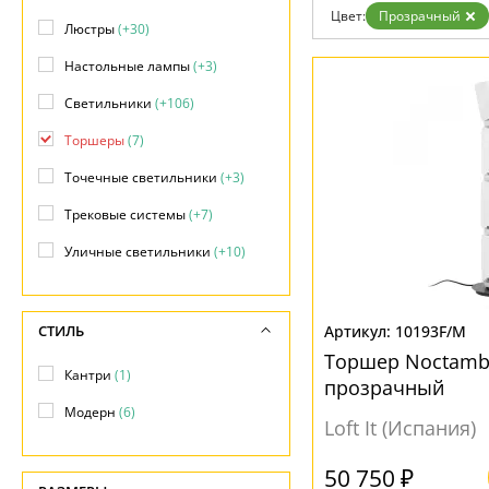
Возврат
Прованс
Про
Цвет:
Прозрачный
Отзывы
Люстры
(+30)
Современный
Хро
Установка
Хай тек
Чер
Настольные лампы
(+3)
Дизайнерам
Бренды
Светильники
(+106)
Контакты
Торшеры
(7)
Точечные светильники
(+3)
Трековые системы
(+7)
Уличные светильники
(+10)
СТИЛЬ
10193F/M
Торшер Noctamb
Кантри
(1)
прозрачный
Модерн
(6)
Loft It (Испания)
50 750 ₽