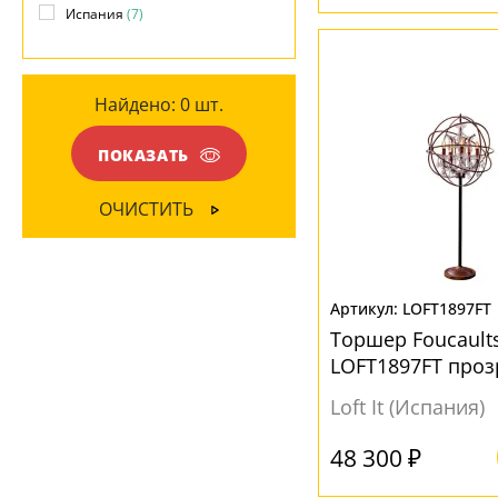
Испания
(7)
Акрил
(6)
Металл
(1)
Найдено:
0
шт.
Стекло
(6)
ПОКАЗАТЬ
ЦВЕТ ПЛАФОНОВ
ОЧИСТИТЬ
Коричневый
(1)
Прозрачный
(6)
LOFT1897FT
Торшер Foucaults
LOFT1897FT про
Loft It (Испания)
48 300 ₽