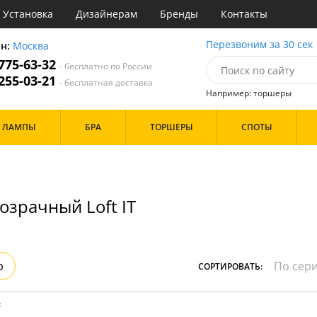
Установка
Дизайнерам
Бренды
Контакты
ы
Перезвоним за 30 сек
он:
Москва
 775-63-32
- бесплатно по России
атегории
 255-03-21
- бесплатная доставка
Например: торшеры
Назначение
Дизайн/Форма
ЛАМПЫ
БРА
ТОРШЕРЫ
СПОТЫ
тиная
Шары
ская
инет
Особенности
е
идор и прихожая
озрачный Loft IT
ня
с
Бренд
хожая
льня
р
СОРТИРОВАТЬ:
Цвет
ые
:
нза