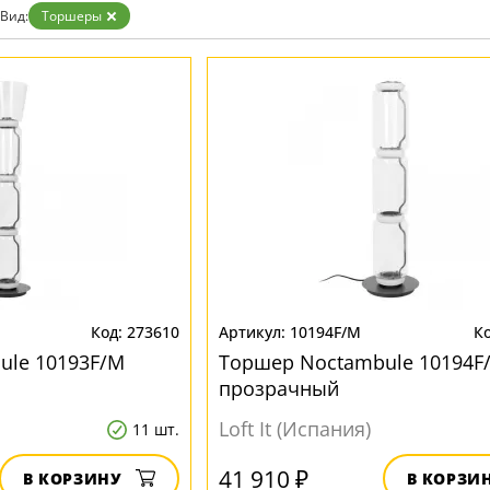
зрачные
Вид:
Торшеры
м
ные
273610
10194F/M
ule 10193F/M
Торшер Noctambule 10194F
прозрачный
Loft It (Испания)
11 шт.
41 910 ₽
В КОРЗИНУ
В КОРЗИ