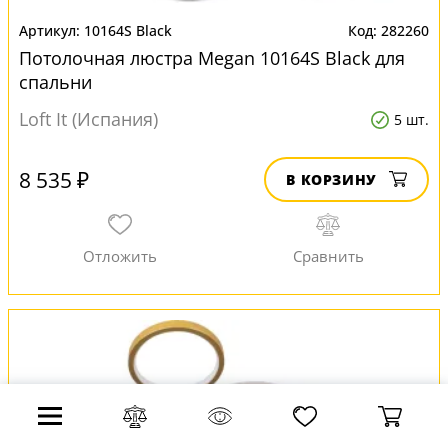
10164S Black
282260
Потолочная люстра Megan 10164S Black для
спальни
Loft It (Испания)
5 шт.
8 535 ₽
В КОРЗИНУ