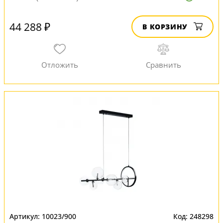
44 288 ₽
В КОРЗИНУ
10023/900
248298