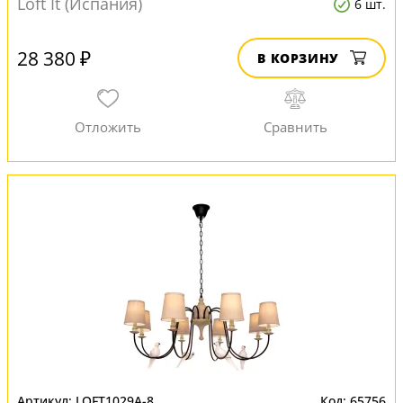
Loft It (Испания)
6 шт.
28 380 ₽
В КОРЗИНУ
LOFT1029A-8
65756