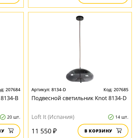
207684
8134-D
207685
 8134-B
Подвесной светильник Knot 8134-D
Loft It (Испания)
20 шт.
14 шт.
11 550 ₽
НУ
В КОРЗИНУ