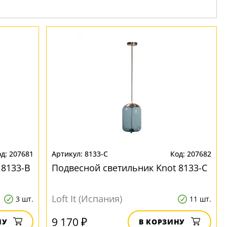
207681
8133-C
207682
 8133-B
Подвесной светильник Knot 8133-C
Loft It (Испания)
3 шт.
11 шт.
9 170 ₽
НУ
В КОРЗИНУ