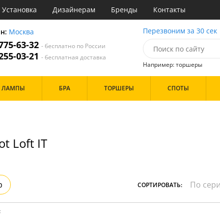
Установка
Дизайнерам
Бренды
Контакты
ы
Перезвоним за 30 сек
он:
Москва
 775-63-32
- бесплатно по России
атегории
 255-03-21
- бесплатная доставка
Например: торшеры
Назначение
Дизайн/Форма
ЛАМПЫ
БРА
ТОРШЕРЫ
СПОТЫ
тиная
Шары
ская
инет
Особенности
е
идор и прихожая
t Loft IT
ня
с
Бренд
хожая
льня
р
СОРТИРОВАТЬ:
Цвет
ые
:
нза