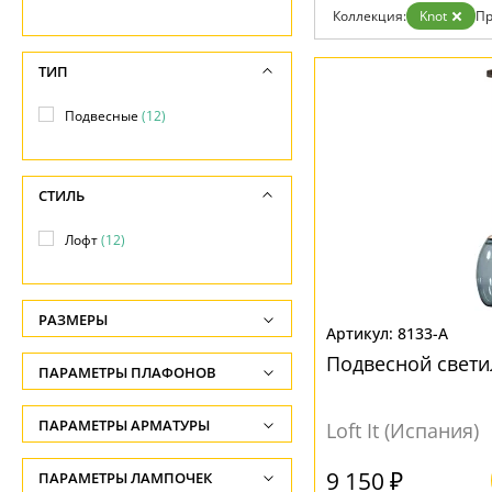
Возврат
Прованс
Про
Коллекция:
Knot
Пр
Отзывы
Современный
Хро
Установка
Хай тек
Чер
Дизайнерам
ТИП
Бренды
Контакты
Подвесные
(12)
СТИЛЬ
Лофт
(12)
РАЗМЕРЫ
8133-A
Высота, см
Подвесной свети
ПАРАМЕТРЫ ПЛАФОНОВ
-
ФОРМА ПЛАФОНА
ПАРАМЕТРЫ АРМАТУРЫ
Ширина, см
Loft It (Испания)
-
Конус
(1)
ЦВЕТ АРМАТУРЫ
9 150 ₽
ПАРАМЕТРЫ ЛАМПОЧЕК