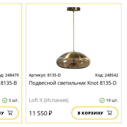
248479
8135-D
248542
 8135-B
Подвесной светильник Knot 8135-D
Loft It (Испания)
5 шт.
19 шт.
11 550 ₽
НУ
В КОРЗИНУ