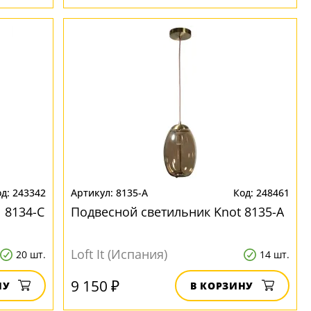
243342
8135-A
248461
 8134-C
Подвесной светильник Knot 8135-A
Loft It (Испания)
20 шт.
14 шт.
9 150 ₽
НУ
В КОРЗИНУ