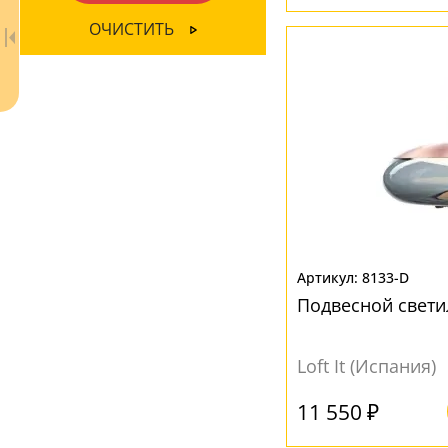
Серый
(4)
ОЧИСТИТЬ
Янтарный
(4)
Ваш регион:
Москва
8133-D
Подвесной свети
+7 (800) 775-63-32
- бесплатно по России
+7 (495) 255-03-21
- бесплатная доставка
Loft It (Испания)
11 550 ₽