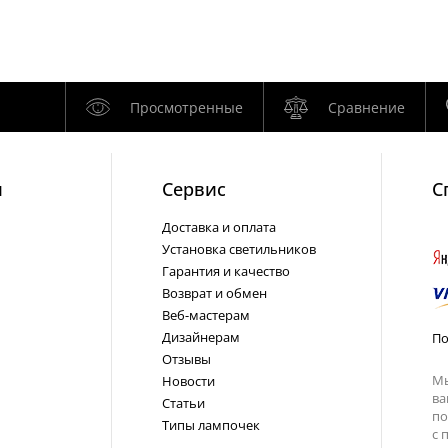
Просмотренные
Сравнение
и
Cервис
С
Доставка и оплата
Установка светильников
Гарантия и качество
Возврат и обмен
Веб-мастерам
Дизайнерам
По
Отзывы
Мы
Новости
ва
Статьи
по
Типы лампочек
с
п