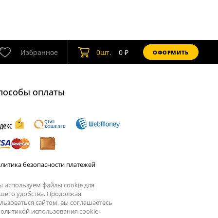
Избранное
0
шт.
0
₽
ОФОРМИТЬ
пособы оплаты
литика безопасности платежей
 используем файлы cookie для
шего удобства. Продолжая
льзоваться сайтом, вы соглашаетесь
олитикой использования cookie.