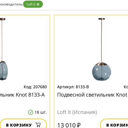
зрачные
оизводитель:
Loft It
м
ные
207680
8133-B
льник Knot 8133-A
Подвесной светильник Knot
Loft It (Испания)
18 шт.
13 010 ₽
В КОРЗИНУ
В КОРЗИ