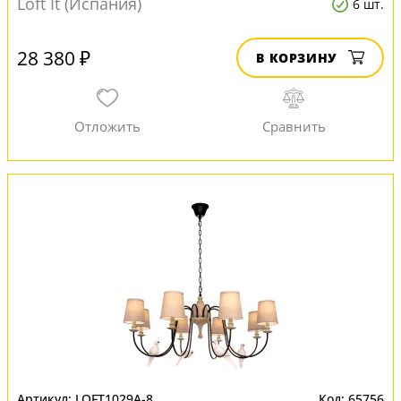
Loft It (Испания)
6 шт.
28 380 ₽
В КОРЗИНУ
LOFT1029A-8
65756