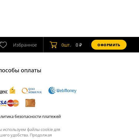
Избранное
0
шт.
0
₽
ОФОРМИТЬ
пособы оплаты
литика безопасности платежей
 используем файлы cookie для
шего удобства. Продолжая