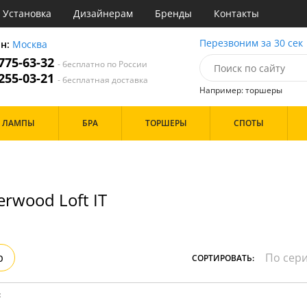
Установка
Дизайнерам
Бренды
Контакты
ы
Перезвоним за 30 сек
он:
Москва
 775-63-32
- бесплатно по России
атегории
 255-03-21
- бесплатная доставка
Например: торшеры
Назначение
Дизайн/Форма
ЛАМПЫ
БРА
ТОРШЕРЫ
СПОТЫ
тиная
Шары
ская
инет
Особенности
е
идор и прихожая
rwood Loft IT
ня
с
Бренд
хожая
льня
р
СОРТИРОВАТЬ:
Цвет
ые
:
нза