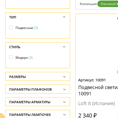
Возврат
Прованс
Про
Коллекция:
Sherwood
Отзывы
Современный
Хро
Установка
Хай тек
Чер
Дизайнерам
ТИП
Бренды
Контакты
Подвесные
(3)
СТИЛЬ
Модерн
(3)
РАЗМЕРЫ
10091
Диаметр, см
Подвесной свети
ПАРАМЕТРЫ ПЛАФОНОВ
-
10091
МАТЕРИАЛ
ПАРАМЕТРЫ АРМАТУРЫ
Loft It (Испания)
Без плафона
(3)
ЦВЕТ АРМАТУРЫ
2 340 ₽
ПАРАМЕТРЫ ЛАМПОЧЕК