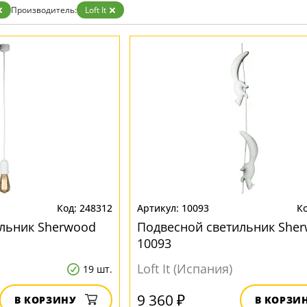
зрачные
Производитель:
Loft It
м
ные
248312
10093
льник Sherwood
Подвесной светильник She
10093
Loft It (Испания)
19 шт.
9 360 ₽
В КОРЗИНУ
В КОРЗИ