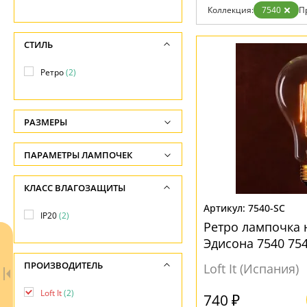
Возврат
Прованс
Про
Коллекция:
7540
П
Отзывы
Современный
Хро
Установка
Хай тек
Чер
Дизайнерам
СТИЛЬ
Бренды
Контакты
Ретро
(2)
РАЗМЕРЫ
Высота, см
ПАРАМЕТРЫ ЛАМПОЧЕК
-
Напряжение
КЛАСС ВЛАГОЗАЩИТЫ
Диаметр, см
-
-
7540-SC
IP20
(2)
Ретро лампочка 
Эдисона 7540 75
ПРОИЗВОДИТЕЛЬ
Loft It (Испания)
Loft It
(2)
740 ₽