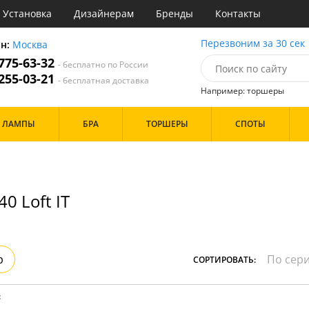
Установка
Дизайнерам
Бренды
Контакты
ы
Перезвоним за 30 сек
он:
Москва
 775-63-32
- бесплатно по России
атегории
 255-03-21
- бесплатная доставка
Например: торшеры
Назначение
Дизайн/Форма
ЛАМПЫ
БРА
ТОРШЕРЫ
СПОТЫ
тиная
Шары
ская
инет
Особенности
е
идор и прихожая
0 Loft IT
ня
с
Бренд
хожая
льня
р
СОРТИРОВАТЬ:
Цвет
ые
:
нза