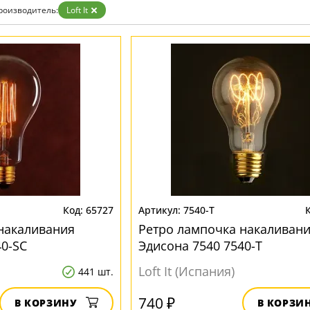
зрачные
роизводитель:
Loft It
м
ные
65727
7540-T
накаливания
Ретро лампочка накаливан
40-SC
Эдисона 7540 7540-T
Loft It (Испания)
441 шт.
740 ₽
В КОРЗИНУ
В КОРЗИ