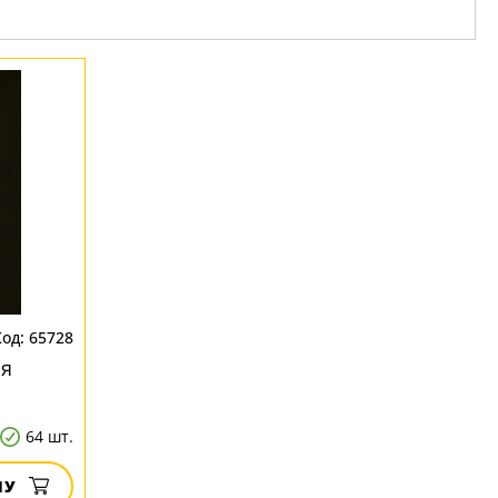
65728
ия
64 шт.
НУ