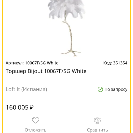
10067F/SG White
351354
Торшер Bijout 10067F/SG White
Loft It (Испания)
По запросу
160 005 ₽