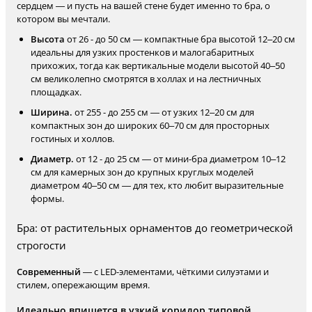
сердцем — и пусть на вашей стене будет именно то бра, о
котором вы мечтали.
Высота
от 26 - до 50 см — компактные бра высотой 12–20 см
идеальны для узких простенков и малогабаритных
прихожих, тогда как вертикальные модели высотой 40–50
см великолепно смотрятся в холлах и на лестничных
площадках.
Ширина.
от 255 - до 255 см — от узких 12–20 см для
компактных зон до широких 60–70 см для просторных
гостиных и холлов.
Диаметр.
от 12 - до 25 см — от мини-бра диаметром 10–12
см для камерных зон до крупных круглых моделей
диаметром 40–50 см — для тех, кто любит выразительные
формы.
Бра: от растительных орнаментов до геометрической
строгости
Современный
— с LED-элементами, чёткими силуэтами и
стилем, опережающим время.
Идеально впишется в узкий коридор типовой