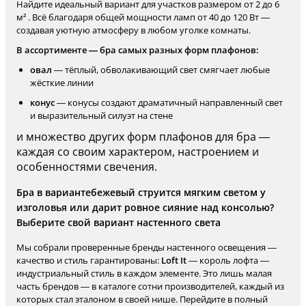
Найдите идеальный вариант для участков размером от 2 до 6
м² . Всё благодаря общей мощности ламп от 40 до 120 Вт —
создавая уютную атмосферу в любом уголке комнаты.
В ассортименте — бра самых разных форм плафонов:
овал
— тёплый, обволакивающий свет смягчает любые
жёсткие линии
конус
— конусы создают драматичный направленный свет
и выразительный силуэт на стене
и множество других форм плафонов для бра —
каждая со своим характером, настроением и
особенностями свечения.
Бра в вариантебежевый струится мягким светом у
изголовья или дарит ровное сияние над консолью?
Выберите свой вариант настенного света
Мы собрали проверенные бренды настенного освещения —
качество и стиль гарантированы:
Loft It
— король лофта —
индустриальный стиль в каждом элементе. Это лишь малая
часть брендов — в каталоге сотни производителей, каждый из
которых стал эталоном в своей нише. Перейдите в полный