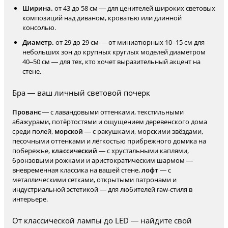
Ширина.
от 43 до 58 см — для ценителей широких световых
композиций над диваном, кроватью или длинной
консолью.
Диаметр.
от 29 до 29 см — от миниатюрных 10–15 см для
небольших зон до крупных круглых моделей диаметром
40–50 см — для тех, кто хочет выразительный акцент на
стене.
Бра — ваш личный световой почерк
Прованс
— с лавандовыми оттенками, текстильными
абажурами, потёртостями и ощущением деревенского дома
среди полей,
морской
— с ракушками, морскими звёздами,
песочными оттенками и лёгкостью прибрежного домика на
побережье,
классический
— с хрустальными каплями,
бронзовыми рожками и аристократическим шармом —
вневременная классика на вашей стене,
лофт
— с
металлическими сетками, открытыми патронами и
индустриальной эстетикой — для любителей raw-стиля в
интерьере.
От классической лампы до LED — найдите свой