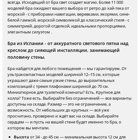
всегда. Исходящий от бра свет создает магию. Более 11 000
моделей бра ожидают вашего выбора от ретро до хай-тека от
морской - с приборами навигации, веревками, якорями, сине-
белой гаммой, морской символикой до классический стиля - с
симметрией, дорогой отделкой, идеальными пропорциями,
элегантным силуэтом .
Бра из Испании - от аккуратного светового пятна над
креслом до сияющей инсталляции, занимающей
половину стены.
Бра найдется для любого помещения — мы гарантируем. От
ультракомпактных моделей шириной 12–15 см, которые
украшают даже самые узкие стены, до выразительных
композиций с тремя плафонами шириной до 70 см.
Миниатюрное для туалетной комнаты? Есть. Крупное для
холла? Тоже есть. Выбирайте без ограничений — все варианты
доступны на складе. Размер — это не ограничение, а
возможность. От небольших до крупных — всё уже
просчитано, проверено и ждёт вас на складе. Выбирайте
сердцем — и пусть на вашей стене будет именно то бра, о
котором вы мечтали.
Высота
от 34 - до 45 см — минимальная высота 12 см для