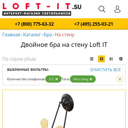
+7 (800) 775-63-32
+7 (495) 255-03-21
Главная
Каталог
Бра
На стену
/
/
/
Двойное бра на стену Loft IT
ОЧИСТИТЬ ВСЕ
ВЫБРАННЫЕ ФИЛЬТРЫ:
Количество плафонов:
2-2
Теги:
На стену
Вид:
Бра