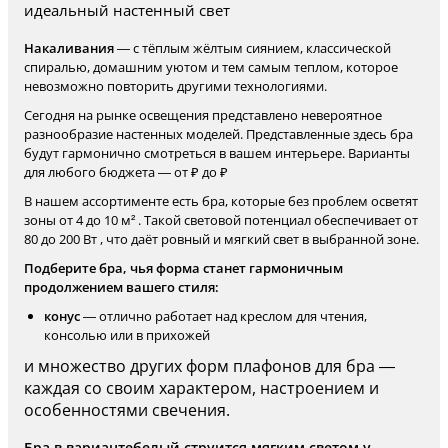
идеальный настенный свет
Накаливания
— с тёплым жёлтым сиянием, классической
спиралью, домашним уютом и тем самым теплом, которое
невозможно повторить другими технологиями.
Сегодня на рынке освещения представлено невероятное
разнообразие настенных моделей. Представленные здесь бра
будут гармонично смотреться в вашем интерьере. Варианты
для любого бюджета — от ₽ до ₽
В нашем ассортименте есть бра, которые без проблем осветят
зоны от 4 до 10 м² . Такой световой потенциал обеспечивает от
80 до 200 Вт , что даёт ровный и мягкий свет в выбранной зоне.
Подберите бра, чья форма станет гармоничным
продолжением вашего стиля:
конус
— отлично работает над креслом для чтения,
консолью или в прихожей
и множество других форм плафонов для бра —
каждая со своим характером, настроением и
особенностями свечения.
Бра в вариантебелый струится мягким светом у