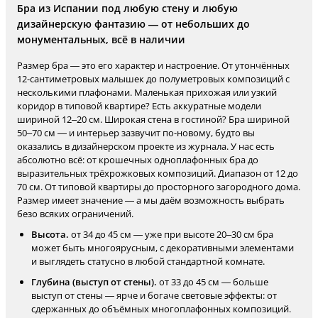
Бра из Испании под любую стену и любую
дизайнерскую фантазию — от небольших до
монументальных, всё в наличии
Размер бра — это его характер и настроение. От утончённых
12-сантиметровых малышек до полуметровых композиций с
несколькими плафонами. Маленькая прихожая или узкий
коридор в типовой квартире? Есть аккуратные модели
шириной 12–20 см. Широкая стена в гостиной? Бра шириной
50–70 см — и интерьер зазвучит по-новому, будто вы
оказались в дизайнерском проекте из журнала. У нас есть
абсолютно всё: от крошечных одноплафонных бра до
выразительных трёхрожковых композиций. Диапазон от 12 до
70 см. От типовой квартиры до просторного загородного дома.
Размер имеет значение — а мы даём возможность выбрать
безо всяких ограничений.
Высота.
от 34 до 45 см — уже при высоте 20–30 см бра
может быть многоярусным, с декоративными элементами
и выглядеть статусно в любой стандартной комнате.
Глубина (выступ от стены).
от 33 до 45 см — больше
выступ от стены — ярче и богаче световые эффекты: от
сдержанных до объёмных многоплафонных композиций.