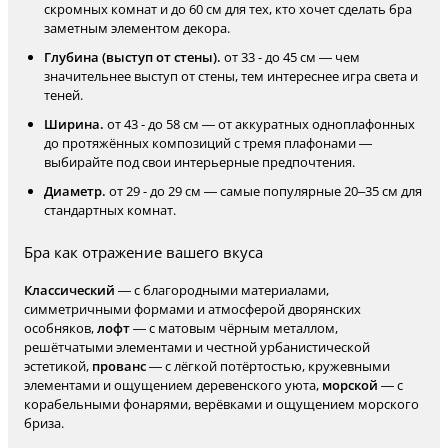
скромных комнат и до 60 см для тех, кто хочет сделать бра
заметным элементом декора.
Глубина (выступ от стены).
от 33 - до 45 см — чем
значительнее выступ от стены, тем интереснее игра света и
теней.
Ширина.
от 43 - до 58 см — от аккуратных одноплафонных
до протяжённых композиций с тремя плафонами —
выбирайте под свои интерьерные предпочтения.
Диаметр.
от 29 - до 29 см — самые популярные 20–35 см для
стандартных комнат.
Бра как отражение вашего вкуса
Классический
— с благородными материалами,
симметричными формами и атмосферой дворянских
особняков,
лофт
— с матовым чёрным металлом,
решётчатыми элементами и честной урбанистической
эстетикой,
прованс
— с лёгкой потёртостью, кружевными
элементами и ощущением деревенского уюта,
морской
— с
корабельными фонарями, верёвками и ощущением морского
бриза.