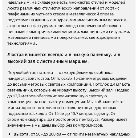
идеальным. На складе уже есть множество стилей и моделей
люстр различных стилистических направлений от лофт - с
плафонами из мутного стекла в металлической оправе,
подвесами на длинных шнурах, минималистичным каркасом,
акцентом на фактуру материалов до современный стиля - с
чистыми геометрическими линиями, лаконичными силуэтами,
матовыми и глянцевыми поверхностями, светодиодными
технологиями .
Люстра впишется всегда: и в низкую панельку, и в
высокий зал с лестничным маршем.
Под любой тип потолка — от «хрущёвки» до особняка —
найдётся своя люстра. От плоских 15-сантиметровых моделей
до восьмиметровых световых композиций. Потолок 2,4 м? Есть
светильники, которые не украдут высоту. Высокий зал? Подвес
до 13,7 метров обеспечит впечатляющую световую
композицию на всю высоту помещения. Мы собрали всё: от
миниатюрных потолочных светильников до дворцовых
подвесных каскадов. От 15 см до 13,7 метров в длину. От
скромной квартиры до просторного пентхауса. Размер имеет
значение — а мы даём выбор без компромиссов.
Высота.
от 50 - до 200 см — от почти незаметных накладных