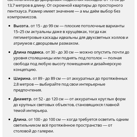
13,7 метров в длину. От скромной квартиры до просторного
пентхауса. Размер имеет значение — а мы даём выбор без
компромиссов.
Высота.
от 15 - до 99 см — плоские потолочные варианты
15–25 см актуальны даже в хрущёвках, тогда как
пятиметровые каскады идеальны для двухсветных холлов и
атриумов с дворцовым размахом.
Длина подвеса.
от 30 - до 30 см — можно опустить почти до
уровня столешницы или поднять под потолок — полная
свобода под любую высоту помещения и дизайнерскую
концепцию.
Ширина.
от 89 - до 89 см — от аккуратных до протяжённых
2,8 метров — выбирайте под свои интерьерные
предпочтения.
Диаметр.
от 52 - до 120 см — от аккуратных круглых форм
до крупных световых объектов, становящихся главной
темой интерьера.
Длина.
от 100 - до 100 см — когда требуется осветить одним
светильником всё протяжённое пространство — от
столовой до галереи.