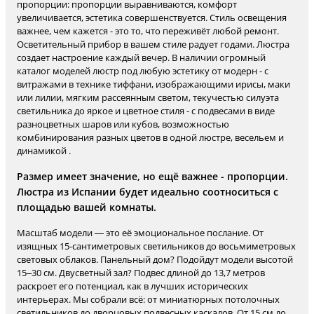
пропорции: пропорции выравниваются, комфорт
увеличивается, эстетика совершенствуется. Стиль освещения
важнее, чем кажется - это то, что переживёт любой ремонт.
Осветительный прибор в вашем стиле радует годами. Люстра
создает настроение каждый вечер. В наличии огромный
каталог моделей люстр под любую эстетику от модерн - с
витражами в технике тиффани, изображающими ирисы, маки
или лилии, мягким рассеянным светом, текучестью силуэта
светильника до яркое и цветное стиля - с подвесами в виде
разноцветных шаров или кубов, возможностью
комбинирования разных цветов в одной люстре, весельем и
динамикой .
Размер имеет значение, но ещё важнее - пропорции.
Люстра из Испании будет идеально соотноситься с
площадью вашей комнаты.
Масштаб модели — это её эмоциональное послание. От
изящных 15-сантиметровых светильников до восьмиметровых
световых облаков. Панельный дом? Подойдут модели высотой
15–30 см. Двусветный зал? Подвес длиной до 13,7 метров
раскроет его потенциал, как в лучших исторических
интерьерах. Мы собрали всё: от миниатюрных потолочных
светильников до дворцовых подвесных каскадов. От 15 см до