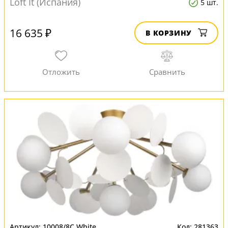
Loft It (Испания)
5 шт.
16 635 ₽
В КОРЗИНУ
10008/8C White
281363