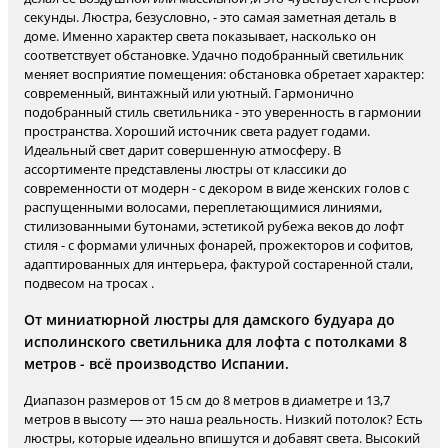
секунды. Люстра, безусловно, - это самая заметная деталь в
доме. Именно характер света показывает, насколько он
соответствует обстановке. Удачно подобранный светильник
меняет восприятие помещения: обстановка обретает характер:
современный, винтажный или уютный. Гармонично
подобранный стиль светильника - это уверенность в гармонии
пространства. Хороший источник света радует годами.
Идеальный свет дарит совершенную атмосферу. В
ассортименте представлены люстры от классики до
современности от модерн - с декором в виде женских голов с
распущенными волосами, переплетающимися линиями,
стилизованными бутонами, эстетикой рубежа веков до лофт
стиля - с формами уличных фонарей, прожекторов и софитов,
адаптированных для интерьера, фактурой состаренной стали,
подвесом на тросах .
От миниатюрной люстры для дамского будуара до
исполинского светильника для лофта с потолками 8
метров - всё производство Испании.
Диапазон размеров от 15 см до 8 метров в диаметре и 13,7
метров в высоту — это наша реальность. Низкий потолок? Есть
люстры, которые идеально впишутся и добавят света. Высокий