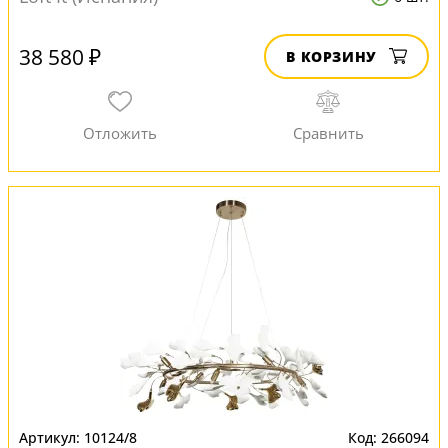
38 580 ₽
В КОРЗИНУ
10124/8
266094