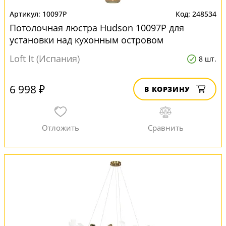
10097P
248534
Потолочная люстра Hudson 10097P для
установки над кухонным островом
Loft It (Испания)
8 шт.
6 998 ₽
В КОРЗИНУ