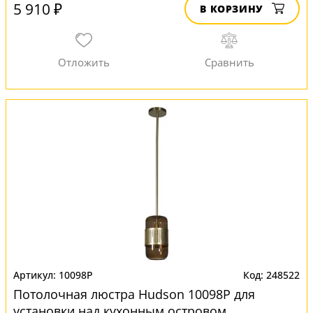
5 910 ₽
В КОРЗИНУ
10098P
248522
Потолочная люстра Hudson 10098P для
установки над кухонным островом