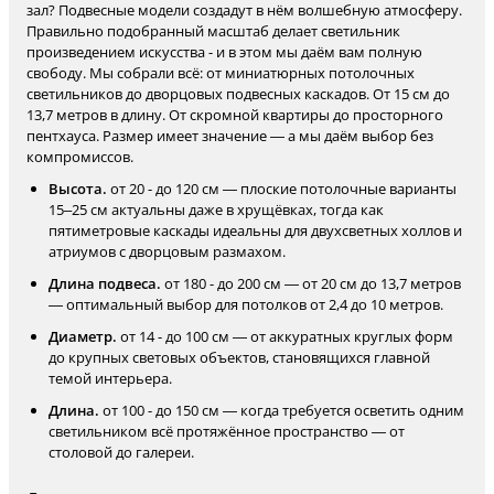
зал? Подвесные модели создадут в нём волшебную атмосферу.
Правильно подобранный масштаб делает светильник
произведением искусства - и в этом мы даём вам полную
свободу. Мы собрали всё: от миниатюрных потолочных
светильников до дворцовых подвесных каскадов. От 15 см до
13,7 метров в длину. От скромной квартиры до просторного
пентхауса. Размер имеет значение — а мы даём выбор без
компромиссов.
Высота.
от 20 - до 120 см — плоские потолочные варианты
15–25 см актуальны даже в хрущёвках, тогда как
пятиметровые каскады идеальны для двухсветных холлов и
атриумов с дворцовым размахом.
Длина подвеса.
от 180 - до 200 см — от 20 см до 13,7 метров
— оптимальный выбор для потолков от 2,4 до 10 метров.
Диаметр.
от 14 - до 100 см — от аккуратных круглых форм
до крупных световых объектов, становящихся главной
темой интерьера.
Длина.
от 100 - до 150 см — когда требуется осветить одним
светильником всё протяжённое пространство — от
столовой до галереи.