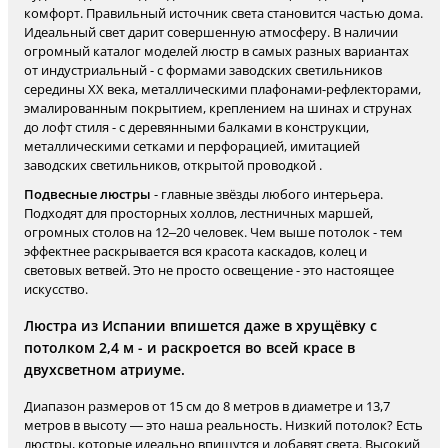
комфорт. Правильный источник света становится частью дома.
Идеальный свет дарит совершенную атмосферу. В наличии
огромный каталог моделей люстр в самых разных вариантах
от индустриальный - с формами заводских светильников
середины XX века, металлическими плафонами-рефлекторами,
эмалированным покрытием, креплением на шинах и струнах
до лофт стиля - с деревянными балками в конструкции,
металлическими сетками и перфорацией, имитацией
заводских светильников, открытой проводкой .
Подвесные люстры
- главные звёзды любого интерьера.
Подходят для просторных холлов, лестничных маршей,
огромных столов на 12–20 человек. Чем выше потолок - тем
эффектнее раскрывается вся красота каскадов, колец и
световых ветвей. Это не просто освещение - это настоящее
искусство.
Люстра из Испании впишется даже в хрущёвку с
потолком 2,4 м - и раскроется во всей красе в
двухсветном атриуме.
Диапазон размеров от 15 см до 8 метров в диаметре и 13,7
метров в высоту — это наша реальность. Низкий потолок? Есть
люстры, которые идеально впишутся и добавят света. Высокий