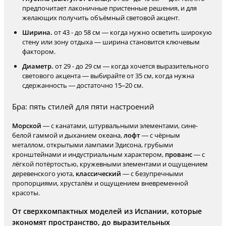
предпочитает лаконичные пристенные решения, и для
желающих получить объёмный световой акцент.
Ширина.
от 43 - до 58 см — когда нужно осветить широкую
стену или зону отдыха — ширина становится ключевым
фактором.
Диаметр.
от 29 - до 29 см — когда хочется выразительного
светового акцента — выбирайте от 35 см, когда нужна
сдержанность — достаточно 15–20 см.
Бра: пять стилей для пяти настроений
Морской
— с канатами, штурвальными элементами, сине-
белой гаммой и дыханием океана,
лофт
— с чёрным
металлом, открытыми лампами Эдисона, грубыми
кронштейнами и индустриальным характером,
прованс
— с
лёгкой потёртостью, кружевными элементами и ощущением
деревенского уюта,
классический
— с безупречными
пропорциями, хрусталём и ощущением вневременной
красоты.
От сверхкомпактных моделей из Испании, которые
экономят пространство, до выразительных