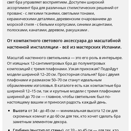
свет бра управляет восприятием. Доступен широкий
ассортимент бра для различных стилистических решений от
прованс - с легкими тканями, светлыми тонами,
керамическими деталями, деревенским очарованием до
морской стиля - с белыми корпусами, синими акцентами,
полосками, канатами, деревом, ракушками .
От компактного светового аксессуара до масштабной
настенной инсталляции - всё из мастерских Испании.
Масштаб настенного светильника — это его роль в интерьере.
От изящных 12-сантиметровых бра до полуметровых
композиций с тремя плафонами. Узкая прихожая? Подойдут
модели шириной 12–20 см. Просторная спальня? Бра с двумя
плафонами и размахом 50–70 см станут идеальным
обрамлением изголовья. В каталоге есть как компактные бра
шириной 12–15 см, так и крупные модели с тремя плафонами
шириной до 70 см — главное, чтобы светильник был по-
настоящему вашим и приносил радость каждый день.
Высота
от 34 - до 45 см — минимальная высота 12 см для
скромных комнат и до 60 см для тех, кто хочет сделать бра
заметным элементом декора.
Глубина (выступ от стены).
от 33 - до 45 см — для тех, кто