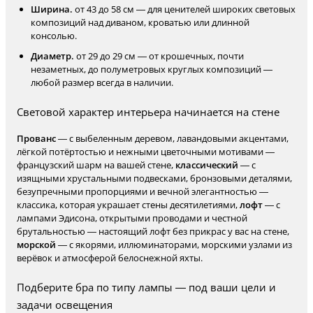
Ширина.
от 43 до 58 см — для ценителей широких световых
композиций над диваном, кроватью или длинной
консолью.
Диаметр.
от 29 до 29 см — от крошечных, почти
незаметных, до полуметровых круглых композиций —
любой размер всегда в наличии.
Световой характер интерьера начинается на стене
Прованс
— с выбеленным деревом, лавандовыми акцентами,
лёгкой потёртостью и нежными цветочными мотивами —
французский шарм на вашей стене,
классический
— с
изящными хрустальными подвесками, бронзовыми деталями,
безупречными пропорциями и вечной элегантностью —
классика, которая украшает стены десятилетиями,
лофт
— с
лампами Эдисона, открытыми проводами и честной
брутальностью — настоящий лофт без прикрас у вас на стене,
морской
— с якорями, иллюминаторами, морскими узлами из
верёвок и атмосферой белоснежной яхты.
Подберите бра по типу лампы — под ваши цели и
задачи освещения