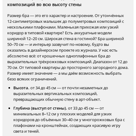
композиций во всю высоту стены
Размер бра — это его характер и настроение. От утончённых
12-сантиметровых малышек до полуметровых композиций с
несколькими плафонами. Маленькая прихожая или узкий
коридор в типовой квартире? Есть аккуратные модели
шириной 12–20 см. Широкая стена в гостиной? Бра шириной
50–70 см — и интерьер зазвучит по-новому, будто вы
оказались в дизайнерском проекте из журнала. У нас есть
абсолютно всё: от крошечных одноплафонных бра до
выразительных трёхрожковых композиций. Диапазон от 12 до
70 см. От типовой квартиры до просторного загородного дома.
Размер имеет значение — а мы даём возможность выбрать
безо всяких ограничений.
Высота.
от 34 до 45 см — от почти незаметных до
выразительных вертикальных композиций,
превращающих обычную стену в арт-объект.
Глубина (выступ от стены).
от 33 до 45 см — от
минимальных 8–12 см у плоских моделей для узких
коридоров до объёмных 30–40 см у многорожковых бра с
плафонами на кронштейнах, создающих красивую игру
света и теней.