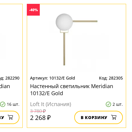
-40%
282290
10132/E Gold
282305
dian
Настенный светильник Meridian
10132/E Gold
Loft It (Испания)
16 шт.
2 шт.
3 780 ₽
2 268 ₽
НУ
В КОРЗИНУ