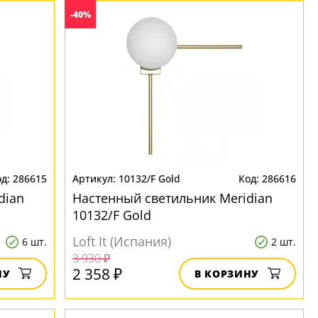
-40%
286615
10132/F Gold
286616
dian
Настенный светильник Meridian
10132/F Gold
Loft It (Испания)
6 шт.
2 шт.
3 930 ₽
2 358 ₽
НУ
В КОРЗИНУ