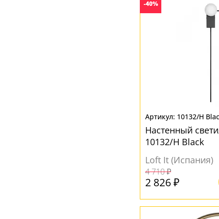
-40%
10132/H Bla
Настенный свети
10132/H Black
Loft It (Испания)
4 710 ₽
2 826 ₽