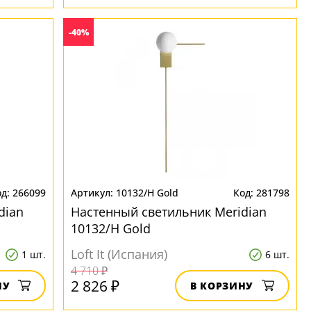
-40%
266099
10132/H Gold
281798
dian
Настенный светильник Meridian
10132/H Gold
Loft It (Испания)
1 шт.
6 шт.
4 710 ₽
2 826 ₽
НУ
В КОРЗИНУ