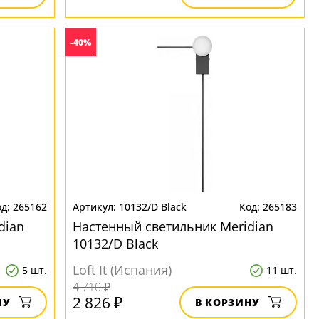
-40%
265162
10132/D Black
265183
dian
Настенный светильник Meridian
10132/D Black
Loft It (Испания)
5 шт.
11 шт.
4 710 ₽
2 826 ₽
НУ
В КОРЗИНУ