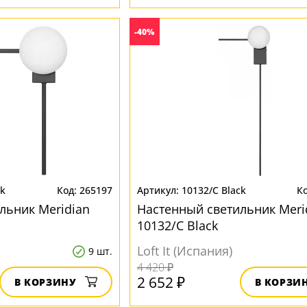
-40%
ck
265197
10132/C Black
льник Meridian
Настенный светильник Meri
10132/C Black
Loft It (Испания)
9 шт.
4 420 ₽
2 652 ₽
В КОРЗИНУ
В КОРЗИ