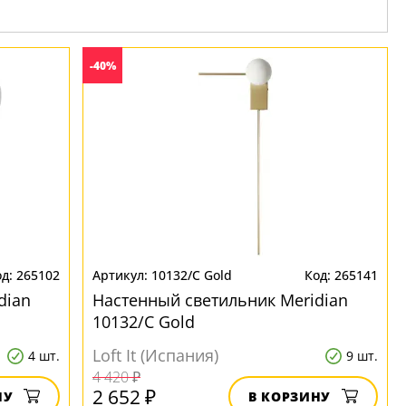
-40%
265102
10132/C Gold
265141
dian
Настенный светильник Meridian
10132/C Gold
Loft It (Испания)
4 шт.
9 шт.
4 420 ₽
2 652 ₽
НУ
В КОРЗИНУ