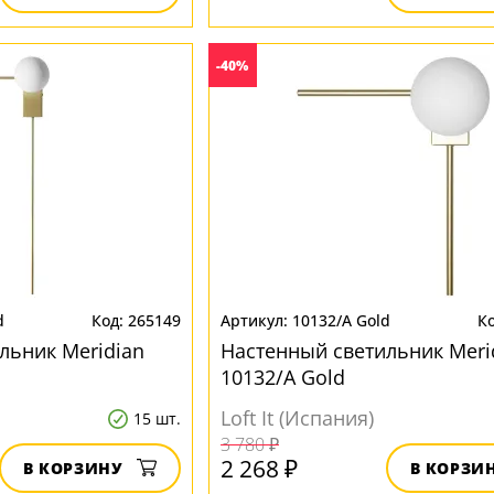
-40%
d
265149
10132/A Gold
льник Meridian
Настенный светильник Meri
10132/A Gold
Loft It (Испания)
15 шт.
3 780 ₽
2 268 ₽
В КОРЗИНУ
В КОРЗИ