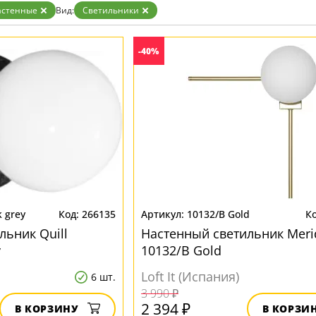
зрачные
астенные
Вид:
Светильники
м
ные
-40%
 grey
266135
10132/B Gold
льник Quill
Настенный светильник Meri
y
10132/B Gold
Loft It (Испания)
6 шт.
3 990 ₽
2 394 ₽
В КОРЗИНУ
В КОРЗИ