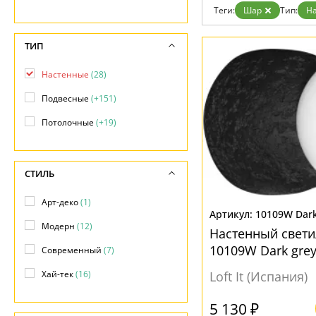
Возврат
Прованс
Про
Теги:
Шар
Тип:
Н
Отзывы
Современный
Хро
Установка
Хай тек
Чер
Дизайнерам
ТИП
Бренды
Контакты
Настенные
(28)
Подвесные
(+151)
Потолочные
(+19)
СТИЛЬ
Арт-деко
(1)
10109W Dark
Модерн
(12)
Настенный свети
10109W Dark gre
Современный
(7)
Хай-тек
(16)
Loft It (Испания)
5 130 ₽