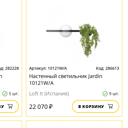
282228
10121W/A
286613
n
Настенный светильник Jardin
10121W/A
Loft It (Испания)
5 шт.
9 шт.
22 070 ₽
НУ
В КОРЗИНУ