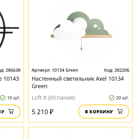
286638
10134 Green
282206
e 10143
Настенный светильник Axel 10134
Green
Loft It (Испания)
10 шт.
20 шт.
5 210 ₽
НУ
В КОРЗИНУ