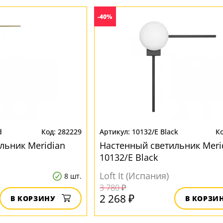
-40%
d
282229
10132/E Black
льник Meridian
Настенный светильник Meri
10132/E Black
Loft It (Испания)
8 шт.
3 780 ₽
2 268 ₽
В КОРЗИНУ
В КОРЗИ