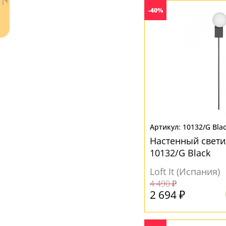
-40%
Ваш регион:
Москва
10132/G Bla
+7 (800) 775-63-32
- бесплатно по России
Настенный свети
+7 (495) 255-03-21
10132/G Black
- бесплатная доставка
Loft It (Испания)
4 490 ₽
2 694 ₽