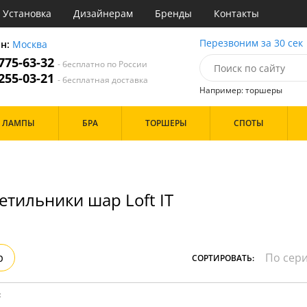
Установка
Дизайнерам
Бренды
Контакты
ы
Перезвоним за 30 сек
он:
Москва
 775-63-32
- бесплатно по России
атегории
 255-03-21
- бесплатная доставка
Например: торшеры
Назначение
Дизайн/Форма
ЛАМПЫ
БРА
ТОРШЕРЫ
СПОТЫ
тиная
Шары
ская
инет
Особенности
е
идор и прихожая
етильники шар Loft IT
ня
с
Бренд
хожая
льня
р
СОРТИРОВАТЬ:
Цвет
ые
:
нза