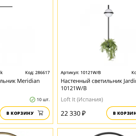
ck
286617
10121W/B
льник Meridian
Настенный светильник Jardi
10121W/B
Loft It (Испания)
10 шт.
22 330 ₽
В КОРЗИНУ
В КОРЗИ