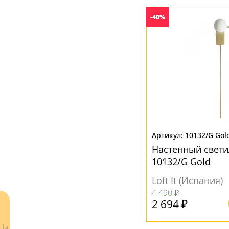
-40%
10132/G Gol
Настенный свети
10132/G Gold
Loft It (Испания)
4 490 ₽
2 694 ₽