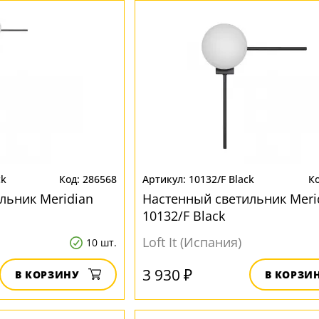
ck
286568
10132/F Black
льник Meridian
Настенный светильник Meri
10132/F Black
Loft It (Испания)
10 шт.
3 930 ₽
В КОРЗИНУ
В КОРЗИ