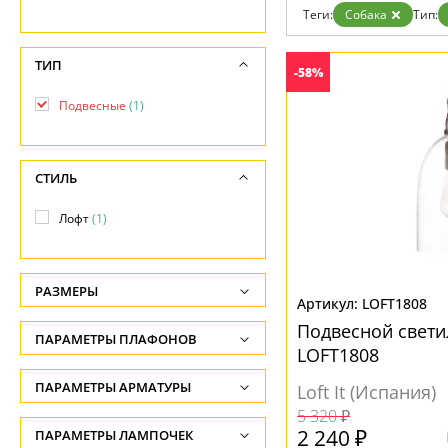
Возврат
Прованс
Про
Теги:
Собака
Тип:
Отзывы
Современный
Хро
Установка
Хай тек
Чер
Дизайнерам
ТИП
-58%
Бренды
Контакты
Подвесные
(1)
СТИЛЬ
Лофт
(1)
РАЗМЕРЫ
LOFT1808
Высота, см
Подвесной свет
ПАРАМЕТРЫ ПЛАФОНОВ
-
LOFT1808
ФОРМА ПЛАФОНА
ПАРАМЕТРЫ АРМАТУРЫ
Ширина, см
Loft It (Испания)
5 320 ₽
-
Декоративный
(1)
ЦВЕТ АРМАТУРЫ
2 240 ₽
ПАРАМЕТРЫ ЛАМПОЧЕК