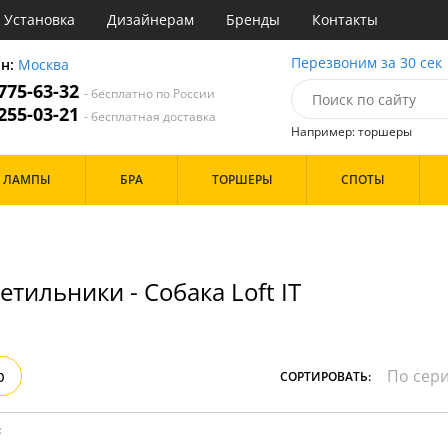
Установка
Дизайнерам
Бренды
Контакты
ы
Перезвоним за 30 сек
он:
Москва
 775-63-32
- бесплатно по России
атегории
 255-03-21
- бесплатная доставка
Например: торшеры
Назначение
Дизайн/Форма
ЛАМПЫ
БРА
ТОРШЕРЫ
СПОТЫ
тиная
Шары
ская
инет
Особенности
е
идор и прихожая
тильники - Собака Loft IT
ня
с
Бренд
хожая
льня
р
СОРТИРОВАТЬ:
Цвет
ые
:
нза