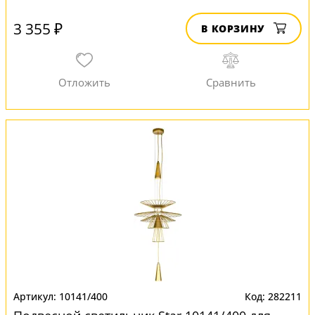
3 355 ₽
В КОРЗИНУ
10141/400
282211