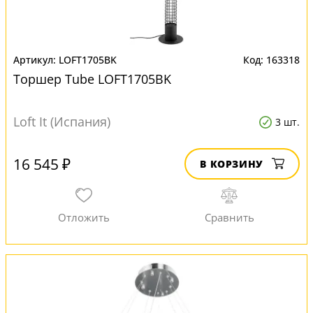
LOFT1705BK
163318
Торшер Tube LOFT1705BK
Loft It (Испания)
3 шт.
16 545 ₽
В КОРЗИНУ