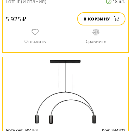
Loft It (Испания)
18 шт.
5 925 ₽
В КОРЗИНУ
5044-3
344323