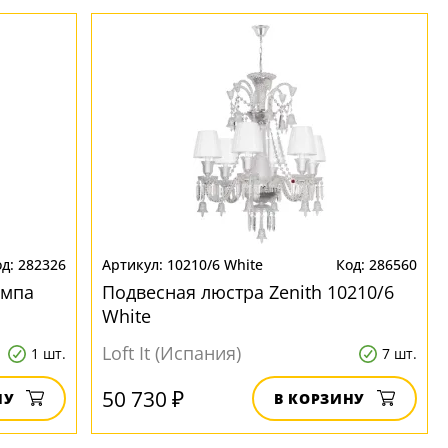
282326
10210/6 White
286560
ампа
Подвесная люстра Zenith 10210/6
White
Loft It (Испания)
1 шт.
7 шт.
50 730 ₽
НУ
В КОРЗИНУ