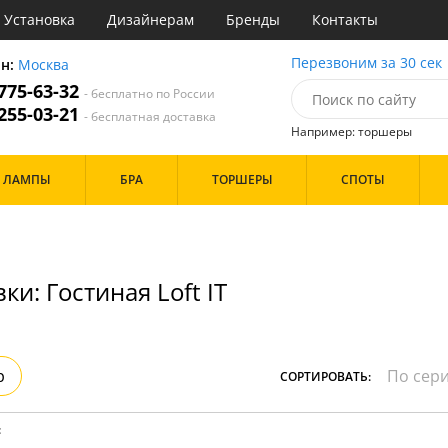
Установка
Дизайнерам
Бренды
Контакты
ы
Перезвоним за 30 сек
он:
Москва
 775-63-32
- бесплатно по России
атегории
 255-03-21
- бесплатная доставка
Например: торшеры
Назначение
Дизайн/Форма
ЛАМПЫ
БРА
ТОРШЕРЫ
СПОТЫ
тиная
Шары
ская
инет
Особенности
е
идор и прихожая
ки: Гостиная Loft IT
ня
с
Бренд
хожая
льня
р
СОРТИРОВАТЬ:
Цвет
ые
:
нза