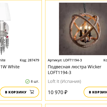
ite
287479
LOFT1194-3
/1W White
Подвесная люстра Wicker
LOFT1194-3
Loft It (Испания)
8 шт.
10 970 ₽
В КОРЗИНУ
В КОРЗИ