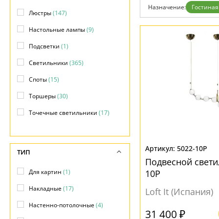
Возврат
Прованс
Про
Назначение:
Гостиная
Отзывы
Люстры
(147)
Современный
Хро
Установка
Хай тек
Чер
Настольные лампы
(9)
Дизайнерам
Бренды
Подсветки
(1)
Контакты
Светильники
(365)
Споты
(15)
Торшеры
(30)
Точечные светильники
(17)
Трековые системы
(7)
5022-10P
ТИП
Подвесной свети
Для картин
(1)
10P
Накладные
(17)
Loft It (Испания)
Настенно-потолочные
(4)
31 400 ₽