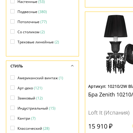
Настенные
(53)
Подвесные
(380)
Потолочные
(77)
Со столиком
(2)
Трековые линейные
(2)
Трековые подвесные
(1)
Трековые светильники
(7)
СТИЛЬ
Трековые споты
(4)
Американский винтаж
(1)
10210/2W Bl
Арт-деко
(121)
Бра Zenith 10210
Замковый
(12)
Индустриальный
(15)
Loft It (Испания)
Кантри
(7)
15 910 ₽
Классический
(28)