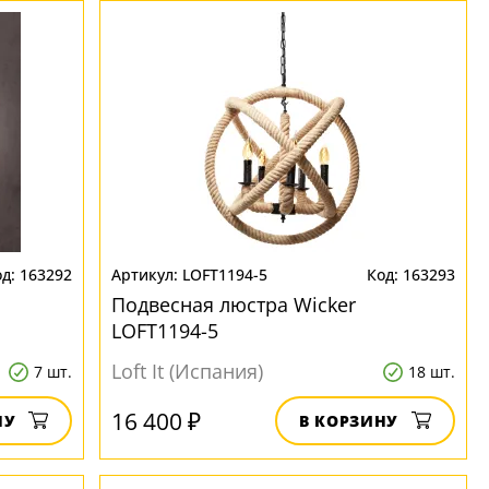
163292
LOFT1194-5
163293
Подвесная люстра Wicker
LOFT1194-5
Loft It (Испания)
7 шт.
18 шт.
16 400 ₽
НУ
В КОРЗИНУ