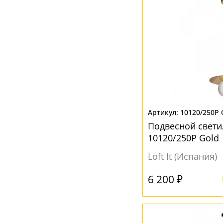
Серебро
(1)
Серебрянный
(2)
Серый
(50)
Синий
(2)
Хром
(2)
Черный
(77)
10120/250P 
Янтарный
(17)
Подвесной свети
10120/250P Gold
Loft It (Испания)
6 200 ₽