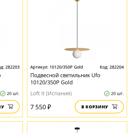
282203
10120/350P Gold
282204
o
Подвесной светильник Ufo
10120/350P Gold
Loft It (Испания)
20 шт.
20 шт.
7 550 ₽
НУ
В КОРЗИНУ