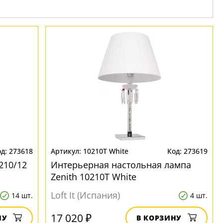
273618
10210T White
273619
210/12
Интерьерная настольная лампа
Zenith 10210T White
Loft It (Испания)
14 шт.
4 шт.
17 020 ₽
НУ
В КОРЗИНУ