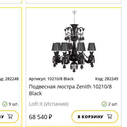
282248
10210/8 Black
282249
Подвесная люстра Zenith 10210/8
Black
Loft It (Испания)
9 шт.
2 шт.
68 540 ₽
НУ
В КОРЗИНУ