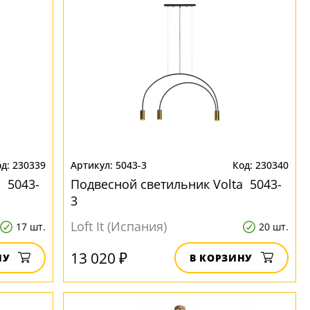
230339
5043-3
230340
 5043-
Подвесной светильник Volta 5043-
3
Loft It (Испания)
17 шт.
20 шт.
13 020 ₽
НУ
В КОРЗИНУ