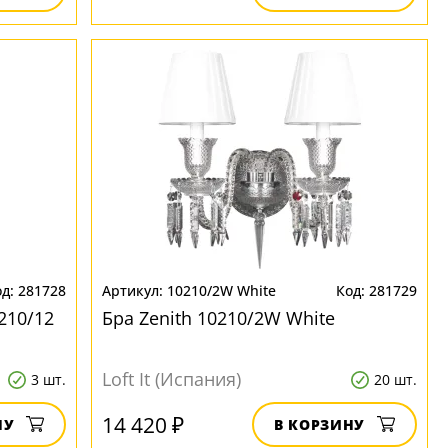
281728
10210/2W White
281729
210/12
Бра Zenith 10210/2W White
Loft It (Испания)
3 шт.
20 шт.
14 420 ₽
НУ
В КОРЗИНУ