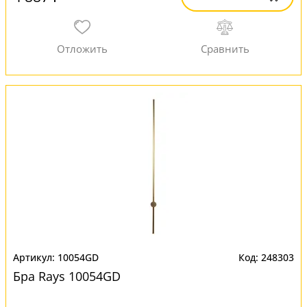
10054GD
248303
Бра Rays 10054GD