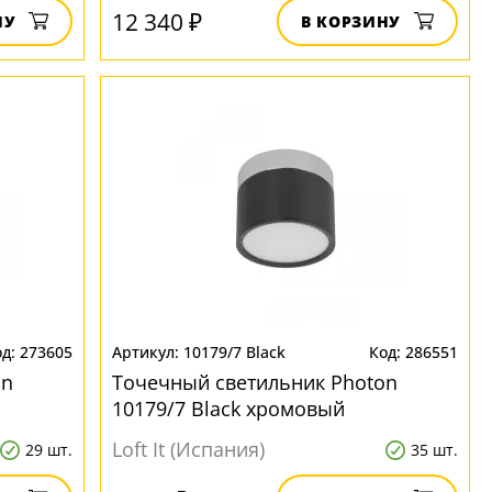
12 340 ₽
НУ
В КОРЗИНУ
273605
10179/7 Black
286551
on
Точечный светильник Photon
10179/7 Black хромовый
Loft It (Испания)
29 шт.
35 шт.