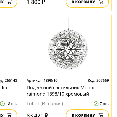
1 800 ₽
НУ
В КОРЗИНУ
265143
1898/10
207669
lite
Подвесной светильник Moooi
raimond 1898/10 хромовый
Loft It (Испания)
18 шт.
7 шт.
83 420 ₽
НУ
В КОРЗИНУ