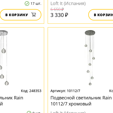
Loft It (Испания)
17 шт.
6 650 ₽
3 330 ₽
В КОРЗИНУ
В КОРЗИ
248353
10112/7
льник Rain
Подвесной светильник Rain
ый
10112/7 хромовый