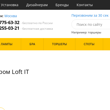
Установка
Дизайнерам
Бренды
Контакты
ы
Перезвоним за 30 сек
он:
Москва
 775-63-32
- бесплатно по России
атегории
 255-03-21
- бесплатная доставка
Например: торшеры
Назначение
Дизайн/Форма
ЛАМПЫ
БРА
ТОРШЕРЫ
СПОТЫ
тиная
Шары
ская
инет
Особенности
е
идор и прихожая
ом Loft IT
ня
с
Бренд
хожая
льня
Цвет
ые
нза