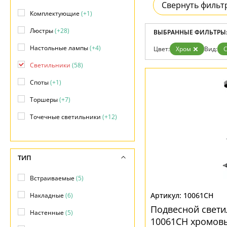
Возврат
Свернуть фильт
Прованс
Про
Отзывы
Комплектующие
(+1)
Современный
Хро
Установка
Хай тек
Чер
Люстры
(+28)
Дизайнерам
ВЫБРАННЫЕ ФИЛЬТРЫ
Бренды
Настольные лампы
(+4)
Цвет:
Хром
Вид:
Контакты
Светильники
(58)
Споты
(+1)
Торшеры
(+7)
Точечные светильники
(+12)
Трековые системы
(+1)
ТИП
Встраиваемые
(5)
10061CH
Накладные
(6)
Подвесной свети
Настенные
(5)
10061CH хромов