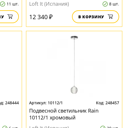
Loft It (Испания)
11 шт.
8 шт.
12 340 ₽
НУ
В КОРЗИНУ
248444
10112/1
248457
Подвесной светильник Rain
10112/1 хромовый