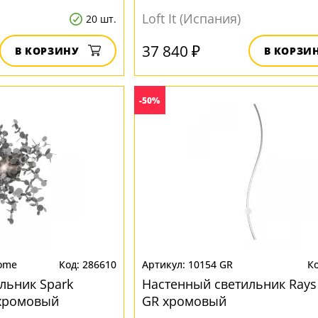
Loft It (Испания)
20 шт.
37 840 ₽
В КОРЗИНУ
В КОРЗИ
-50%
ome
286610
10154 GR
льник Spark
Настенный светильник Rays
хромовый
GR хромовый