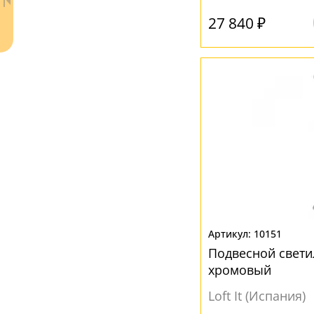
Пластик
(4)
27 840 ₽
Стекло
(24)
Хрусталь
(14)
ЦВЕТ ПЛАФОНОВ
Белый
(7)
Коричневый
(1)
Ваш регион:
Москва
Прозрачный
(24)
+7 (800) 775-63-32
- бесплатно по России
Серый
(32)
+7 (495) 255-03-21
- бесплатная доставка
Хром
(3)
10151
Черный
(2)
Подвесной свети
хромовый
Loft It (Испания)