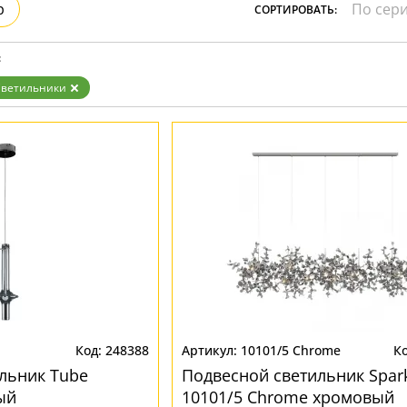
р
СОРТИРОВАТЬ:
зрачные
м
ные
:
Светильники
248388
10101/5 Chrome
льник Tube
Подвесной светильник Spar
ый
10101/5 Chrome хромовый