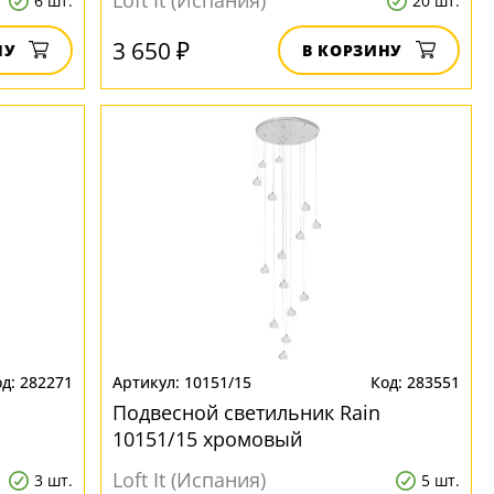
Loft It (Испания)
6 шт.
20 шт.
3 650 ₽
НУ
В КОРЗИНУ
282271
10151/15
283551
Подвесной светильник Rain
10151/15 хромовый
Loft It (Испания)
3 шт.
5 шт.