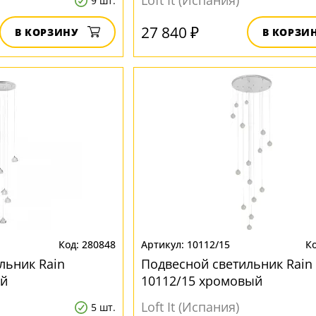
Loft It (Испания)
9 шт.
27 840 ₽
В КОРЗИНУ
В КОРЗИ
280848
10112/15
льник Rain
Подвесной светильник Rain
ый
10112/15 хромовый
Loft It (Испания)
5 шт.