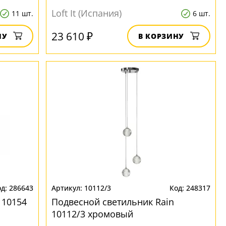
Loft It (Испания)
11 шт.
6 шт.
23 610 ₽
НУ
В КОРЗИНУ
286643
10112/3
248317
 10154
Подвесной светильник Rain
10112/3 хромовый