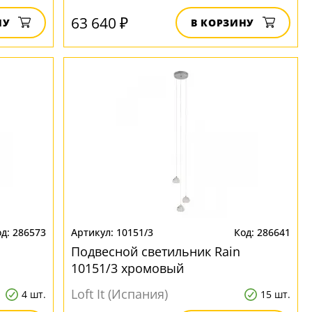
63 640 ₽
НУ
В КОРЗИНУ
286573
10151/3
286641
Подвесной светильник Rain
10151/3 хромовый
Loft It (Испания)
4 шт.
15 шт.