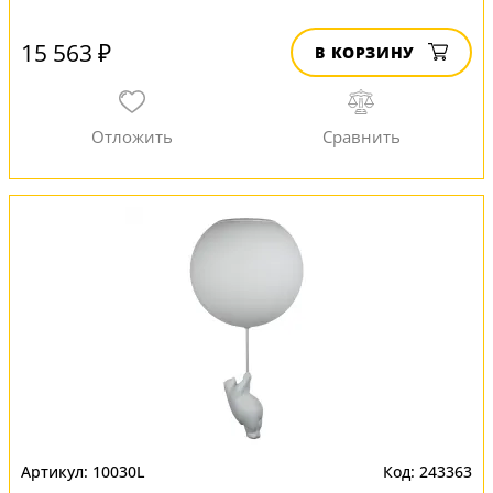
15 563 ₽
В КОРЗИНУ
10030L
243363