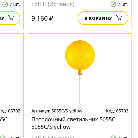
Loft It (Испания)
7 шт.
7 шт.
9 160 ₽
НУ
В КОРЗИНУ
65702
5055C/S yellow
65703
55C
Потолочный светильник 5055C
5055C/S yellow