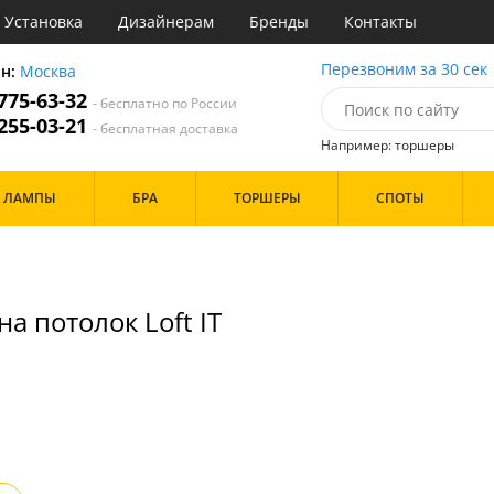
Установка
Дизайнерам
Бренды
Контакты
ы
Перезвоним за 30 сек
он:
Москва
 775-63-32
- бесплатно по России
атегории
 255-03-21
- бесплатная доставка
Например: торшеры
Назначение
Дизайн/Форма
ЛАМПЫ
БРА
ТОРШЕРЫ
СПОТЫ
тиная
Шары
ская
инет
Особенности
е
идор и прихожая
а потолок Loft IT
ня
с
Бренд
хожая
льня
Цвет
ые
нза