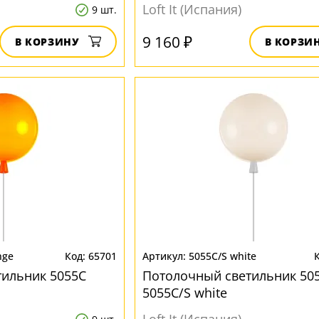
Loft It (Испания)
9 шт.
9 160 ₽
В КОРЗИНУ
В КОРЗИ
nge
65701
5055C/S white
тильник 5055C
Потолочный светильник 50
5055C/S white