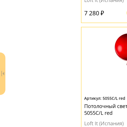
Loft It (Испания)
7 280 ₽
5055C/L red
Потолочный све
5055C/L red
Loft It (Испания)