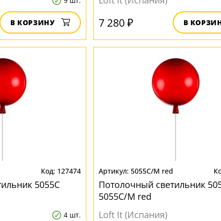
Loft It (Испания)
9 шт.
7 280 ₽
В КОРЗИНУ
В КОРЗИ
127474
5055C/M red
тильник 5055C
Потолочный светильник 50
5055C/M red
Loft It (Испания)
4 шт.