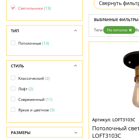
Возврат
Свернуть фильт
Прованс
Про
Отзывы
Светильники
(13)
Современный
Хро
Установка
Хай тек
Чер
Дизайнерам
ВЫБРАННЫЕ ФИЛЬТРЫ
Бренды
Теги:
На потолок
В
ТИП
Контакты
Потолочные
(13)
СТИЛЬ
Классический
(2)
Лофт
(2)
Современный
(11)
Яркое и цветное
(5)
LOFT3103C
Потолочный све
РАЗМЕРЫ
LOFT3103C