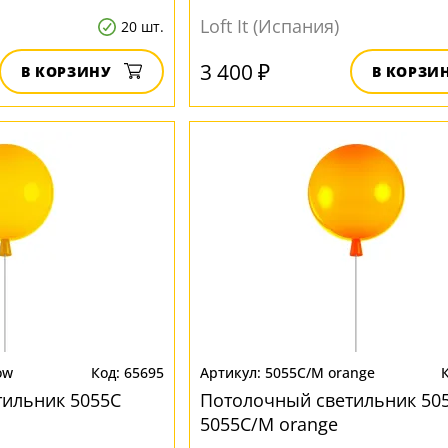
Loft It (Испания)
20 шт.
3 400 ₽
В КОРЗИНУ
В КОРЗИ
ow
65695
5055C/M orange
тильник 5055C
Потолочный светильник 50
5055C/M orange