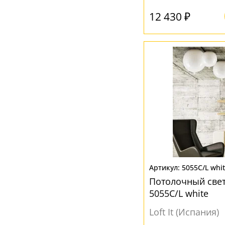
12 430 ₽
Ваш регион:
Москва
+7 (800) 775-63-32
- бесплатно по России
+7 (495) 255-03-21
- бесплатная доставка
5055C/L whi
Потолочный све
5055C/L white
Loft It (Испания)