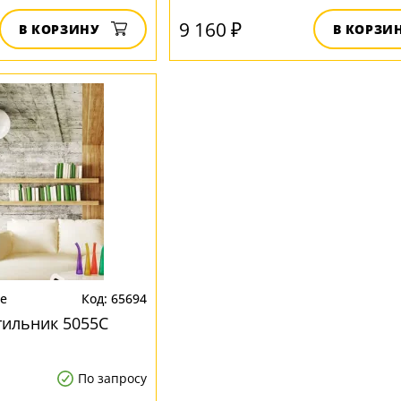
9 160 ₽
В КОРЗИНУ
В КОРЗИ
te
65694
тильник 5055C
По запросу