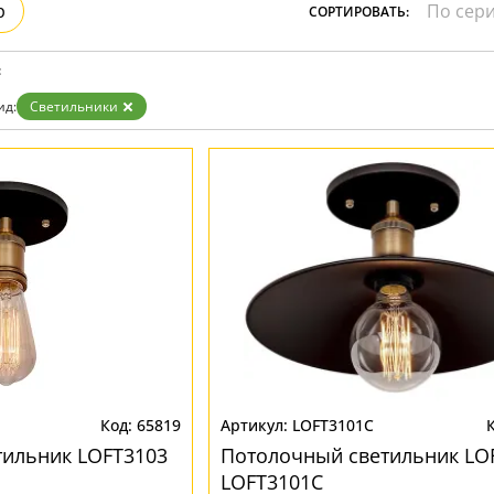
р
СОРТИРОВАТЬ:
зрачные
м
ные
:
ид:
Светильники
65819
LOFT3101C
тильник LOFT3103
Потолочный светильник LO
LOFT3101C