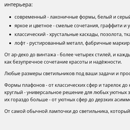
интерьера:
современный - лаконичные формы, белый и серый
яркое и цветное - смелые сочетания, граффити и 
классический - хрустальные каскады, позолота, т
лофт - рустированный металл, фабричные маркиро
От ар-деко до винтажа - более четырех стилей, и каж
как безупречное сочетание красоты и надёжности.
Любые размеры светильников под ваши задачи и прост
Формы плафонов - от классических сфер и тарелок д
круглый - универсальное решение для любых уютных зо
их гораздо больше - от уютных сфер до дерзких асимм
От самой обычной лампочки до светильника, который ст