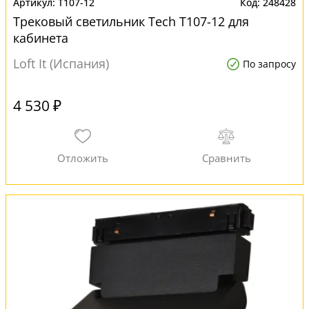
T107-12
248428
Трековый светильник Tech T107-12 для
кабинета
Loft It (Испания)
По запросу
4 530 ₽