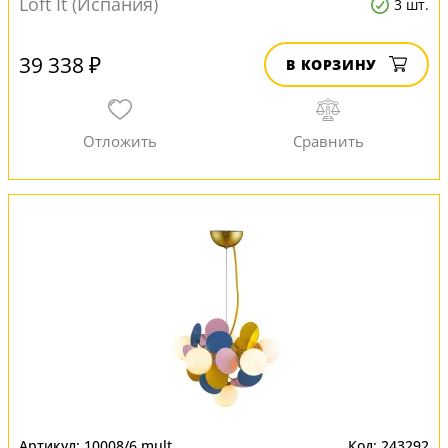
Loft It (Испания)
3 шт.
39 338 ₽
В КОРЗИНУ
10008/6 mult
243292