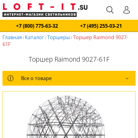
+7 (800) 775-63-32
+7 (495) 255-03-21
Главная
Каталог
Торшеры
Торшер Raimond 9027-
/
/
/
61F
Торшер Raimond 9027-61F
Все о товаре
Все о товаре
Комплект лампочек
Вся коллекция
Оплата и доставка